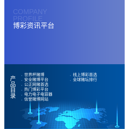
COMPANY
PROFILE
博彩资讯平台
世界杯赌博
线上博彩首选
产
安全赌博平台
全球赌坛排行
品
公正网赌首选
目
热门博彩平台
电力电子电容器
录
信誉赌博网站