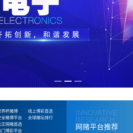
INNOVATIVE
世界杯赌博
线上博彩首选
安全赌博平台
全球赌坛排行
RESEARCH
公正网赌首选
网赌平台推荐
热门博彩平台