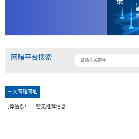
录
网赌平台搜索
十大网赌网址
推荐信息！
暂无推荐信息！