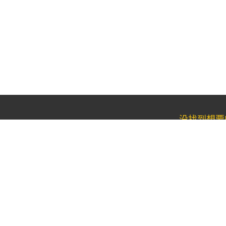
没找到想要
请留下您的联
平台工业园
全球十大网赌
P备05001226号
技术支持：政维嘉楠