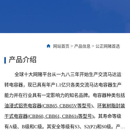
>
>
网站首页
产品信息
公正网赌首选
产品介绍
全球十大网赌平台从一九八三年开始生产交流马达运
转电容器，现已具有年产1.1亿只各类交流马达电容器生产
能力并在行业具有一定影响力的知名品牌。电容器种类包括
油浸式铝壳电容器
(CBB65, CBB65V等型号)
、
环氧树脂封装
干式电容器
(CBB60, CBB61, CBB61s等型号)
。其寿命等级
有A级、B级和C级。其安全等级有S3、S2(P2)和S0级。产品