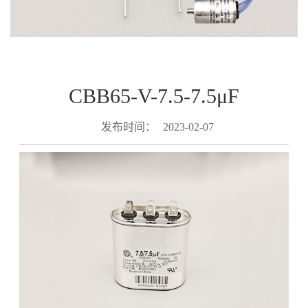
CBB65-V-7.5-7.5μF
发布时间：
2023-02-07