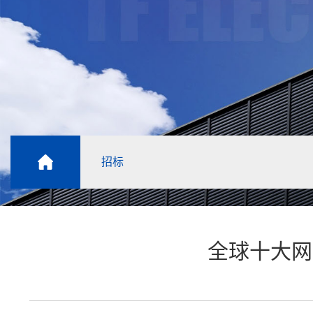
招标
全球十大网