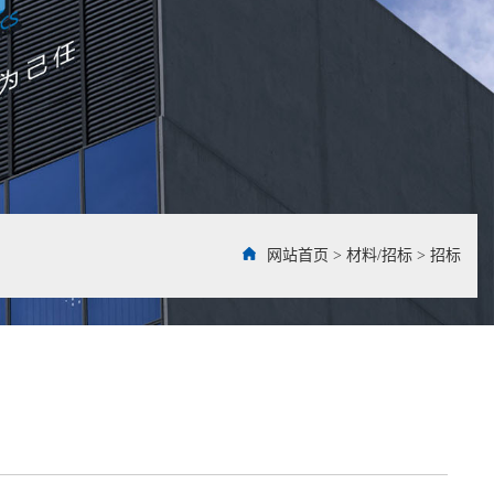
网站首页
>
材料/招标
>
招标