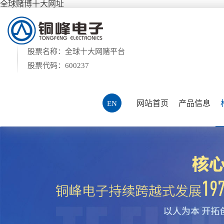
全球赌博十大网址
股票名称：全球十大网赌平台
股票代码：600237
网站首页
产品信息
EN