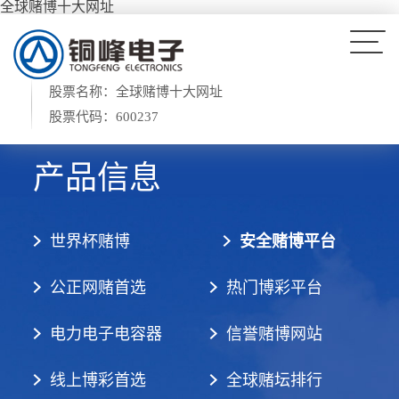
全球赌博十大网址
股票名称：全球赌博十大网址
股票代码：600237
产品信息
世界杯赌博
安全赌博平台
公正网赌首选
热门博彩平台
电力电子电容器
信誉赌博网站
线上博彩首选
全球赌坛排行