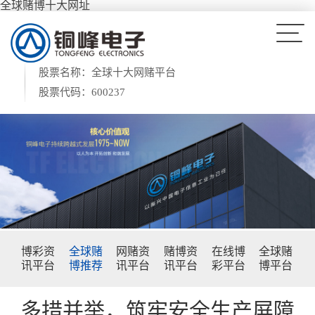
全球赌博十大网址
股票名称：全球十大网赌平台
股票代码：600237
博彩资
全球赌
网赌资
赌博资
在线博
全球赌
讯平台
博推荐
讯平台
讯平台
彩平台
博平台
多措并举，筑牢安全生产屏障