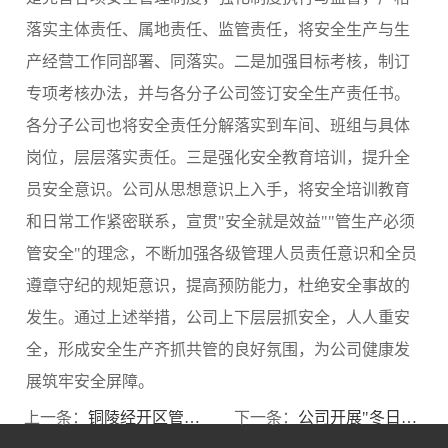
落实主体责任、属地责任、监管责任，将安全生产与生
产经营工作同部署、同落实。二是加强目标考核，制订
专项考核办法，并与各分子公司签订安全生产责任书。
各分子公司也将安全责任分解落实到车间、班组与具体
岗位，层层落实责任。三是强化安全教育培训，提升全
员安全意识。公司从思想意识上入手，将安全培训教育
和日常工作紧密联系，宣贯"安全就是效益""管生产必须
管安全"的理念，不断加强各级管理人员责任意识和全员
遵章守纪的规矩意识，提高预防能力，杜绝安全事故的
发生。通过上述举措，公司上下层层抓安全，人人重安
全，形成安全生产齐抓共管的良好氛围，为公司健康发
展筑牢安全屏障。
上一条：
铜陵经开区管委会主任周剑来公司慰问调研
下一条：
公司开展"冬日暖阳"专项走访慰问活动