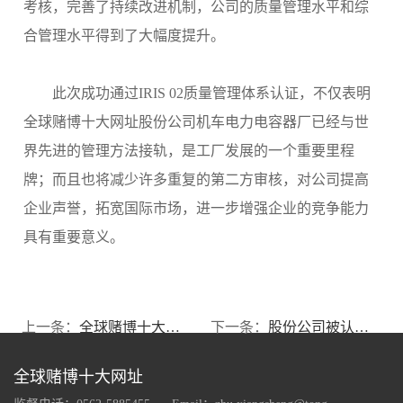
考核，完善了持续改进机制，公司的质量管理水平和综
合管理水平得到了大幅度提升。
此次成功通过IRIS 02质量管理体系认证，不仅表明
全球赌博十大网址股份公司机车电力电容器厂已经与世
界先进的管理方法接轨，是工厂发展的一个重要里程
牌；而且也将减少许多重复的第二方审核，对公司提高
企业声誉，拓宽国际市场，进一步增强企业的竞争能力
具有重要意义。
上一条：
全球赌博十大网址捧回"2013质量之光"年度质量管理创新奖
下一条：
股份公司被认定为第一批安徽省国际科技合作基地
全球赌博十大网址