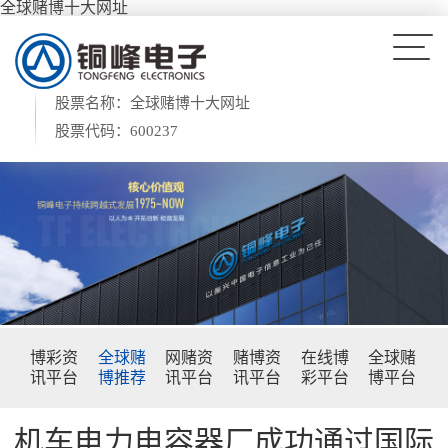
全球赌博十大网址
股票名称：全球赌博十大网址
股票代码：600237
博彩资
全球赌
网赌资
赌博资
在线博
全球赌
讯平台
博推荐
讯平台
讯平台
彩平台
博平台
机车电力电容器厂成功通过国际