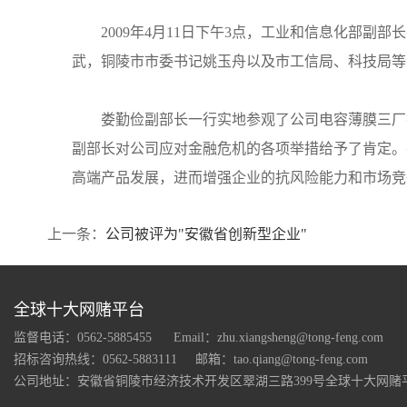
2009年4月11日下午3点，工业和信息化部
武，铜陵市市委书记姚玉舟以及市工信局、科技局等
娄勤俭副部长一行实地参观了公司电容薄膜三厂
副部长对公司应对金融危机的各项举措给予了肯定。
高端产品发展，进而增强企业的抗风险能力和市场竞
上一条：
公司被评为"安徽省创新型企业"
全球十大网赌平台
监督电话：0562-5885455
Email：
zhu.xiangsheng@tong-feng.com
招标咨询热线：0562-5883111
邮箱：
tao.qiang@tong-feng.com
公司地址：安徽省铜陵市经济技术开发区翠湖三路399号全球十大网赌