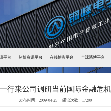
讯平台
赌博资讯平台
在线博彩平台
全球赌博平台
一行来公司调研当前国际金融危
发布时间：2009-04-25
阅读次数：17200