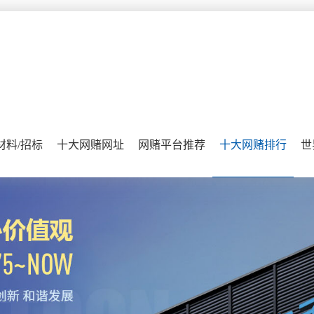
材料/招标
十大网赌网址
网赌平台推荐
十大网赌排行
世