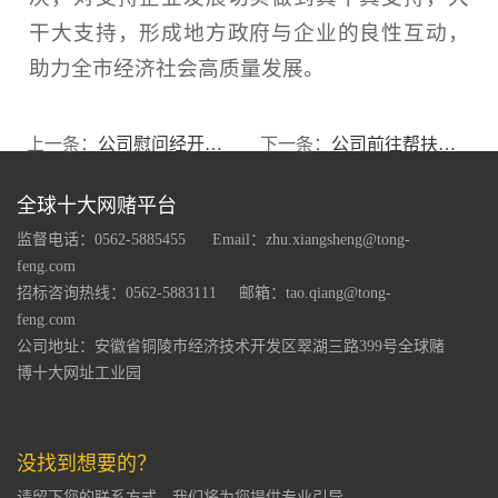
干大支持，形成地方政府与企业的良性互动，
助力
全市经济社会高质量发展。
上一条：
公司慰问经开区消防救援大队
下一条：
公司前往帮扶村开展"冬日暖阳"走访慰问活动
全球十大网赌平台
监督电话：0562-5885455
Email：
zhu.xiangsheng@tong-
feng.com
招标咨询热线：0562-5883111
邮箱：
tao.qiang@tong-
feng.com
公司地址：安徽省铜陵市经济技术开发区翠湖三路399号全球赌
博十大网址工业园
没找到想要的？
请留下您的联系方式，我们将为您提供专业引导