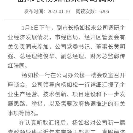
发布时间：2023-01-10
阅读次数：6206
1月6日下午，副市长杨如松来公司调研企
业经济发展情况，市经信局、经开区管委会有
关负责同志参加，公司党委书记、董事长黄明
强、总经理鲍俊华、副总经理、财务总监郭传
红陪同。
杨如松一行在公司办公楼一楼会议室召开
座谈会，公司领导向杨如松一行详细汇报了企
业生产经营、技术创新、项目建设和下一步发
展思路、举措，以及需要政府协调推进的有关
事项等情况。
在认真听取汇报后，杨如松对公司新一届
党政领导班子近年来带领干部职工，克服经济