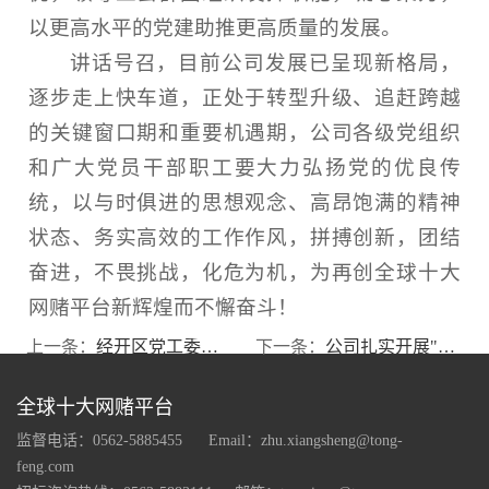
以更高水平的党建助推更高质量的发展。
讲话号召，目前公司发展已呈现新格局，
逐步走上快车道，正处于转型升级、追赶跨越
的关键窗口期和重要机遇期，公司各级党组织
和广大党员干部职工要大力弘扬党的优良传
统，以与时俱进的思想观念、高昂饱满的精神
状态、务实高效的工作作风，拼搏创新，团结
奋进，不畏挑战，化危为机，为再创全球十大
网赌平台新辉煌而不懈奋斗！
上一条：
经开区党工委领导看望慰问公司生活困难党员
下一条：
公司扎实开展"安全生产月"活动
全球十大网赌平台
监督电话：0562-5885455
Email：
zhu.xiangsheng@tong-
feng.com