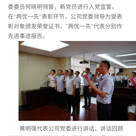
委委员何晓明领誓，新党员进行入党宣誓。
在"两优一先"表彰环节，公司党委领导为受表
彰对象颁发荣誉证书，"两优一先"代表分别作
先进事迹报告。
黄明强代表公司党委进行讲话，讲话回顾