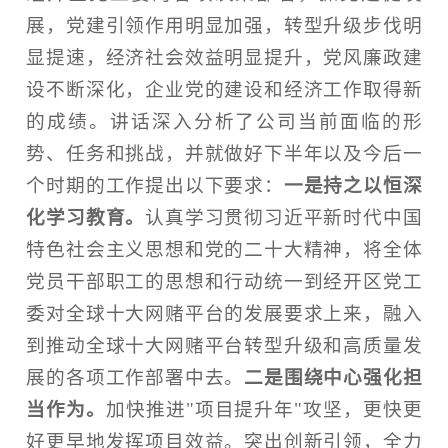
展，党建引领作用明显加强，转型升级步伐明
显提速，经济社会效益明显提升，党风廉政建
设不断深化，企业党的建设和经济工作取得新
的成绩。讲话深入分析了公司当前面临的形
势、任务和挑战，并就做好下半年以及今后一
个时期的工作提出以下要求：
一是持之以恒深
化学习教育。
认真学习贯彻习近平新时代中国
特色社会主义思想和党的二十大精神，将全体
党员干部职工的思想和行动统一到经开区党工
委对全球十大网赌平台的发展要求上来，融入
到推动全球十大网赌平台转型升级和高质量发
展的各项工作部署中去。
二是围绕中心强化担
当作为。
加快推进"项目提升年"攻坚，更快更
好更早地发挥项目效益。突出创新引领，全力