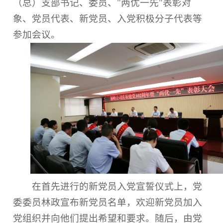
（总）支部书记、委员、"两优一先"表彰对
象、党员代表、新党员、入党积极分子代表等
参加会议。
在首先进行的新党员入党宣誓仪式上，党
委委员林政宣布新党员名单，欢迎新党员加入
党组织并向他们提出希望和要求。随后，由党