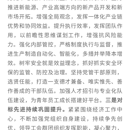
推进新能源、产业高端方向的新产品开发和新
市场开拓。增强全局观念，发挥一体化产业链
优势和协同效益。提升执行效率，发挥团队作
用，以前瞻性思维谋划工作，增强抗风险能
力。强化内部管控，严格制度执行与监督，推
进生产制造自动化、智能化，多措并举降本增
效。树牢安全就是效益理念，抓好抓实安全环
保的监管、防控及治理。坚持党管干部原则，
选贤任能，打造一支德才兼备、唯实惟先、善
作善成的干部队伍。加强人才招引与专业化队
伍建设，为青年员工成长搭建好平台。
三是对
标先进持续巩固提升。
紧紧围绕经济工作中
心，不断加强党组织自身建设，持续争先创
优，领导工会群团组织发挥职能，凝心聚力，