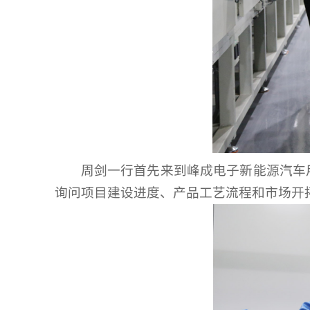
周剑一行首先来到峰成电子新能源汽车
询问项目建设进度、产品工艺流程和市场开