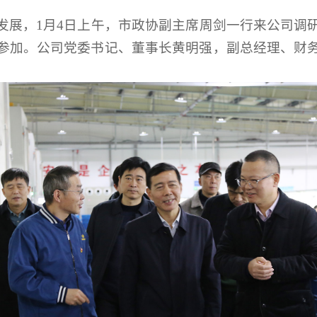
发展，1月4日上午，市政协副主席周剑一行来公司调
参加。公司党委书记、董事长黄明强，副总经理、财