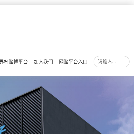
界杯赌博平台
加入我们
网赌平台入口