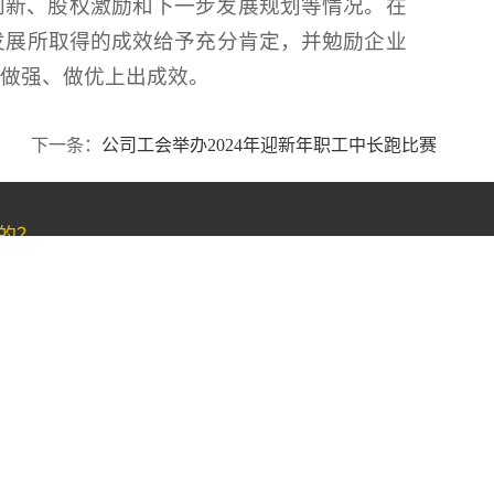
创新、股权激励和下一步发展规划等情况。在
发展所取得的成效给予充分肯定，并勉励企业
、做强、做优上出成效。
下一条：
公司工会举办2024年迎新年职工中长跑比赛
的？
系方式，我们将为您提供专业引导
提交留言
平台尊重您的个人隐私，会妥善保管您提交的信息。