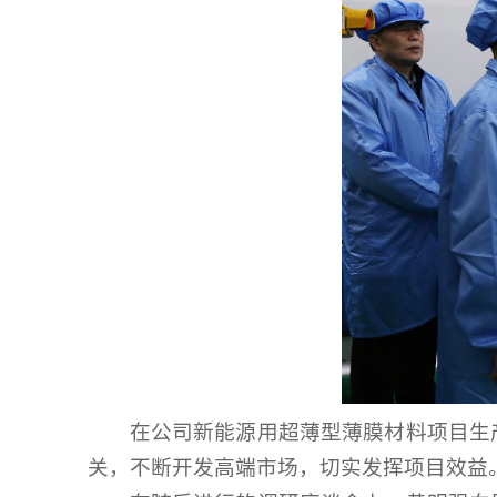
在公司新能源用超薄型薄膜材料项目生
关，不断开发高端市场，切实发挥项目效益