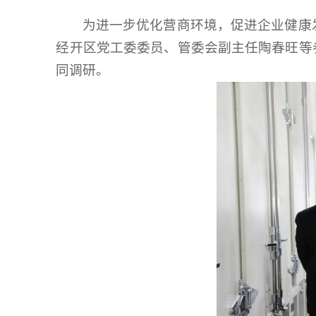
为进一步优化营商环境，促进企业健康
经开区党工委委员、管委会副主任陶春旺等
同调研。