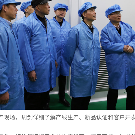
产现场，周剑详细了解产线生产、新品认证和客户开
。