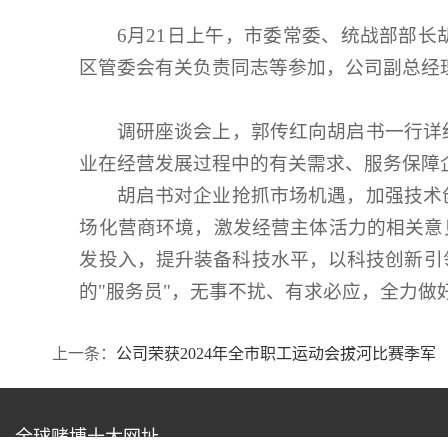
6月21日上午，市委常委、统战部部
区管委会有关负责同志等参加，公司副总经
调研座谈会上，郭传红向胡启书一行详
业在经营发展过程中的有关需求、服务保障
胡启书对企业抢抓市场机遇，加强技术
场化营商环境，激发经营主体活力的相关意
发投入，提升装备科技水平，以科技创新引
的"服务员"，无事不扰、有求必应，全力
上一条：
公司荣获2024年全市职工运动会拔河比赛季军
全球赌博十大网址