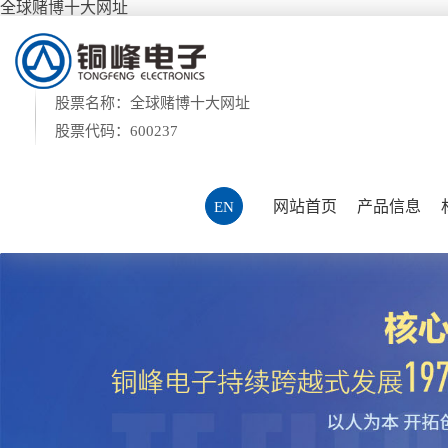
全球赌博十大网址
股票名称：全球赌博十大网址
股票代码：600237
网站首页
产品信息
EN