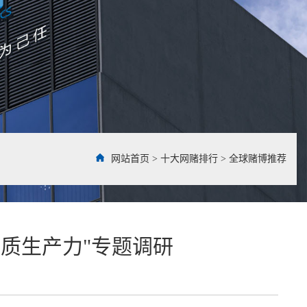
网站首页
>
十大网赌排行
>
全球赌博推荐
质生产力"专题调研