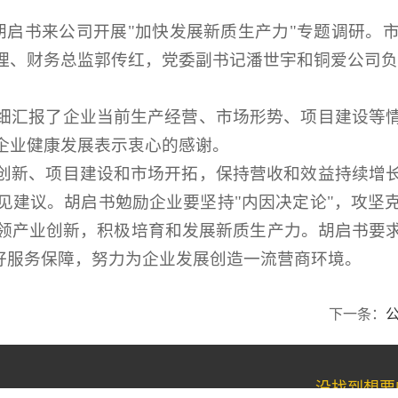
长胡启书来公司开展"加快发展新质生产力"专题调研。
理、财务总监郭传红，党委副书记潘世宇和铜爱公司
细汇报了企业当前生产经营、市场形势、项目建设等
企业健康发展表示衷心的感谢。
创新、项目建设和市场开拓，保持营收和效益持续增
见建议。胡启书勉励企业要坚持"内因决定论"，攻坚
领产业创新，积极培育和发展新质生产力。胡启书要
做好服务保障，努力为企业发展创造一流营商环境。
下一条：
没找到想要