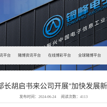
讯平台
赌博资讯平台
在线博彩平台
全球赌博平台
部长胡启书来公司开展"加快发展新
发布时间：2024-06-24
阅读次数：4113