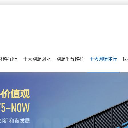
材料/招标
十大网赌网址
网赌平台推荐
十大网赌排行
世