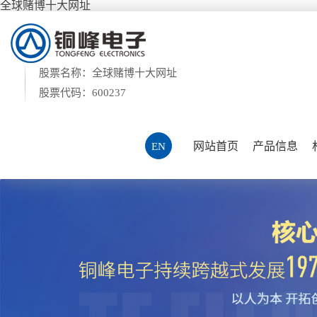
全球赌博十大网址
股票名称：全球赌博十大网址
股票代码：600237
网站首页
产品信息
EN