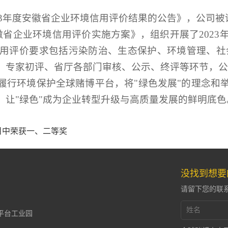
023年度安徽省企业环境信用评价结果的公告》，公司被
徽省企业环境信用评价实施方案》，组织开展了2023
评价要求包括污染防治、生态保护、环境管理、社会监督
、专家初评、省厅各部门审核、公示、终评等环节，公
履行环境保护全球赌博平台，将"绿色发展"的理念和
，让"绿色"成为企业转型升级与高质量发展的鲜明底色
目中荣获一、二等奖
没找到想要
请留下您的联
平台工业园