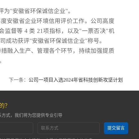
评为"安徽省环保诚信企业"。
年度安徽省企业环境信用评价工作。公司高度
等 4 类 21项指标，以及"一票否决"机
司成功获评"安徽省环保诚信企业"称号。
举措融入生产、管理各个环节，持续加强提质
。
下一条：
公司一项目入选2024年省科技创新攻坚计划
的？
系方式，我们将为您提供专业引导
提交留言