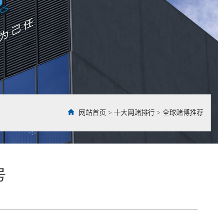
网站首页
>
十大网赌排行
>
全球赌博推荐
号