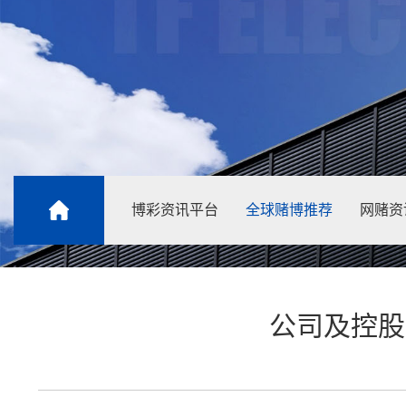
博彩资讯平台
全球赌博推荐
网赌资
公司及控股