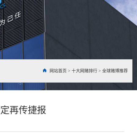
网站首页
>
十大网赌排行
>
全球赌博推荐
认定再传捷报