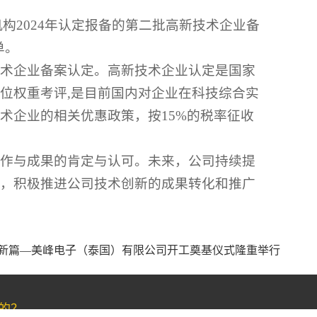
机构2024年认定报备的第二批高新技术企业备
单。
术企业备案认定。高新技术企业认定是国家
位权重考评,是目前国内对企业在科技综合实
术企业的相关优惠政策，按15%的税率征收
作与成果的肯定与认可。未来，公司持续提
场，积极推进公司技术创新的成果转化和推广
新篇—美峰电子（泰国）有限公司开工奠基仪式隆重举行
的？