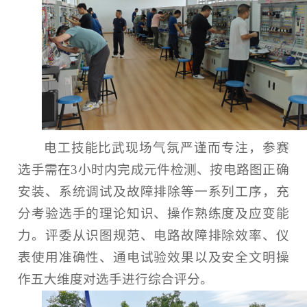
电工技能比武现场气氛严谨而专注，参赛
选手需在3小时内完成元件检测、按电路图正确
安装、系统调试及故障排除等一系列工序，充
分考验选手的理论知识、操作熟练度及应变能
力。评委从识图规范、电路故障排除效率、仪
表使用准确性、通电试验效果以及安全文明操
作五大维度对选手进行综合评分。