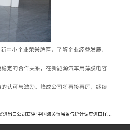
特新中小企业荣誉牌匾，了解企业经营发展、
期稳定的合作关系，在新能源汽车用薄膜电容
力的认可与激励。峰成公司将再接再厉，继续
进出口公司获评"中国海关贸易景气统计调查进口样本企业"