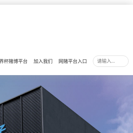
界杯赌博平台
加入我们
网赌平台入口