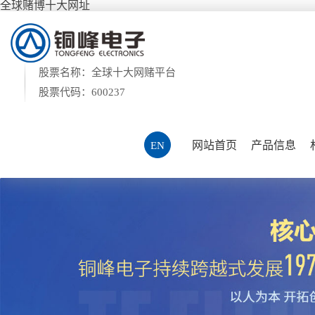
全球赌博十大网址
股票名称：全球十大网赌平台
股票代码：600237
网站首页
产品信息
EN