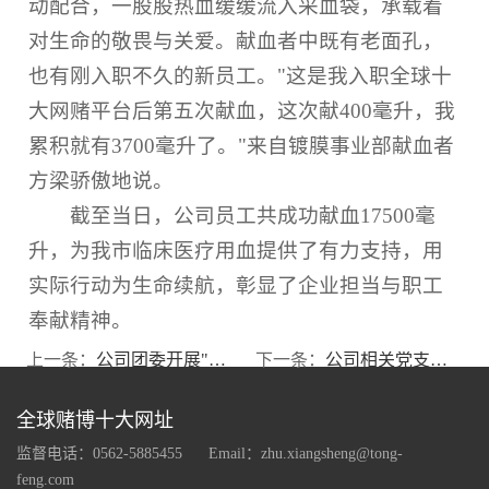
动配合，一股股热血缓缓流入采血袋，承载着
对生命的敬畏与关爱。献血者中既有老面孔，
也有刚入职不久的新员工。"这是我入职全球十
大网赌平台后第五次献血，这次献400毫升，我
累积就有3700毫升了。"来自镀膜事业部献血者
方梁骄傲地说。
截至当日，公司员工共成功献血17500毫
升，为我市临床医疗用血提供了有力支持，用
实际行动为生命续航，彰显了企业担当与职工
奉献精神。
上一条：
公司团委开展"探寻非遗宣纸文化、重温红色革命岁月"主题团建活动
下一条：
公司相关党支部联合开展主题党日活动
全球赌博十大网址
监督电话：0562-5885455
Email：
zhu.xiangsheng@tong-
feng.com