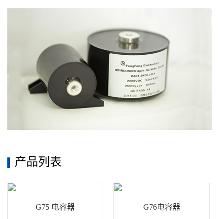
变电、智能电网等各种电源设备中。产品通过了 IRIS认证。
产品列表
G75 电容器
G76电容器