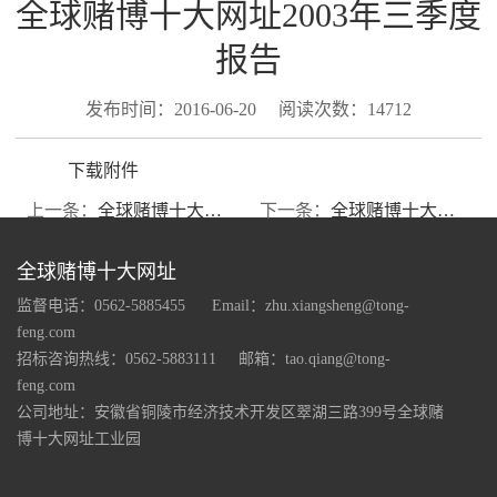
全球赌博十大网址2003年三季度
报告
发布时间：2016-06-20
阅读次数：14712
下载附件
上一条：
全球赌博十大网址2003年年度报告
下一条：
全球赌博十大网址2003年半年度报告
全球赌博十大网址
监督电话：0562-5885455
Email：
zhu.xiangsheng@tong-
feng.com
招标咨询热线：0562-5883111
邮箱：
tao.qiang@tong-
feng.com
公司地址：安徽省铜陵市经济技术开发区翠湖三路399号全球赌
博十大网址工业园