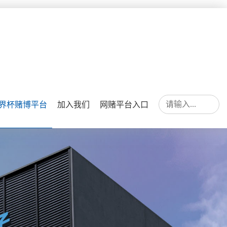
界杯赌博平台
加入我们
网赌平台入口