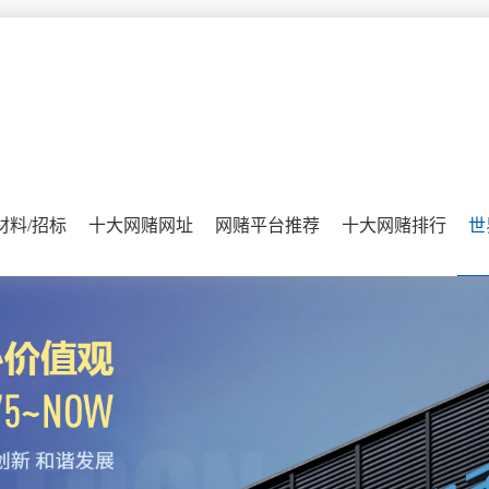
材料/招标
十大网赌网址
网赌平台推荐
十大网赌排行
世