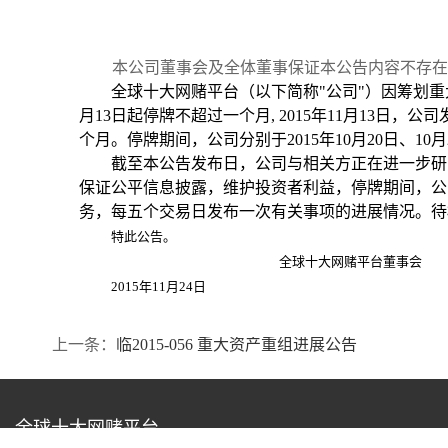
本公司董事会及全体董事保证本公告内容不存在
全球十大网赌平台（以下简称
"
公司
"
）因筹划重
月
13
日起停牌不超过一个月
, 2015
年
11
月
13
日，公司
个月。停牌期间，公司分别于
2015
年
10
月
20
日、
10
月
截至本公告发布日，公司与相关方正在进一步研
保证公平信息披露，维护投资者利益，停牌期间，公
务，每五个交易日发布一次有关事项的进展情况。待
特此公告。
全球十大网赌平台董事会
2015
年
11
月
24
日
上一条：
临2015-056 重大资产重组进展公告
全球十大网赌平台