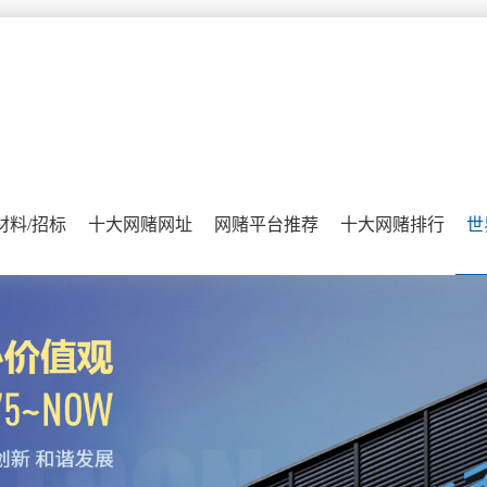
材料/招标
十大网赌网址
网赌平台推荐
十大网赌排行
世