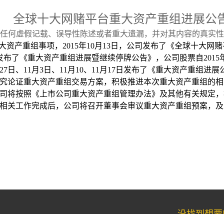
全球十大网赌平台重大资产重组进展公
任何虚假记载、误导性陈述或者重大遗漏，并对其内容的真实性
大资产重组事项，
2015
年
10
月
13
日，公司发布了《全球十大网赌
发布了《重大资产重组进展暨继续停牌公告》，公司股票自
2015
27
日、
11
月
3
日、
11
月
10
、
11
月
17
日发布了《重大资产重组进展
究论证重大资产重组交易方案，积极推进本次重大资产重组的相
司将按照《上市公司重大资产重组管理办法》及其他有关规定，
相关工作完成后，公司将召开董事会审议重大资产重组预案，及
没找到想要