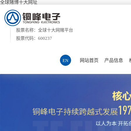
全球赌博十大网址
股票名称：全球十大网赌平台
股票代码：600237
网站首页
产品信息
EN