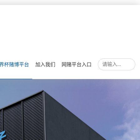
界杯赌博平台
加入我们
网赌平台入口