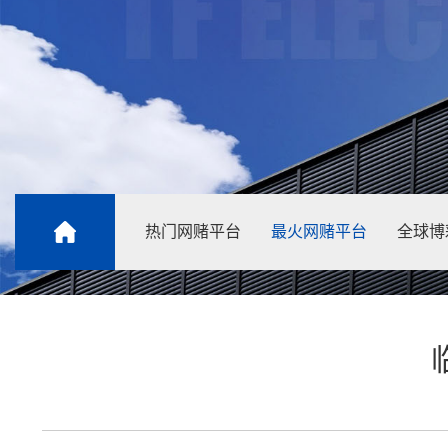
热门网赌平台
最火网赌平台
全球博