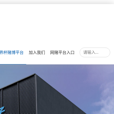
界杯赌博平台
加入我们
网赌平台入口