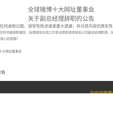
全球赌博十大网址董事会
关于副总经理辞职的公告
任何虚假记载、误导性陈述或者重大遗漏，并对其内容的真实性
交的书面辞职报告，阮德斌先生因工作变动原因请求辞去公司副总经理职务。
示衷心的感谢！
十大网址董事会
公告
没找到想要
请留下您的联