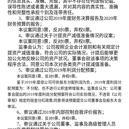
的信息真实、准确、完整，其中不存在任何虚假记载、
误导性陈述或者重大遗漏，并对其内容的真实性、准确
性和完整性承担个别及连带责任。
3
、审议通过公司
2019
年度财务决算报告及
2020
年
财务预算的报告；
本议案同意
3
票，反对
0
票，弃权
0
票。
4
、审议通过关于计提资产减值准备情况的议案；
本议案同意
3
票，反对
0
票，弃权
0
票。
监事会认为：公司按照企业会计准则和有关规定计
提资产减值准备，符合公司的实际情况，计提后能够更
加公允地反映公司的资产状况。董事会就该事项的决策
程序合法，同意公司本次对各类资产计提减值准备。
5
、审议通过公司
2019
年利润分配预案；
本议案同意
3
票
，反对
0
票，弃权
0
票。
鉴于
2019
年度母公司可供股东分配利润为负，
2019
年度利润分
配预案为：不分配、也不进行公积金转增股本。监事会认为：公司董
事会提出的
2019
年度利润分配预案符合公司实际情况，不违背《公司
章程》规定的现金分红政策
,
同意将该预案提交公司董事会及股东大会
审议。
6
、审议通过
2019
年内部控制自我评价报告；
本议案同意
3
票
，反对
0
票，弃权
0
票。
7
、审议通过关于公司董事、监事及高级管理人员