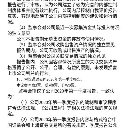
报告进行了审核，认为公司建立了较为完善的内部控制
制度体系并能有效地执行，公司内部控制自我评价报告
真实、客观地反映了公司内部控制制度的建设和运行情
况。
（
4
）监事会对公司最近一次募集资金实际投入情况
的独立意见
公司本报告期无募集资金的存放与使用情况。
（
5
）监事会对公司收购出售资产情况的独立意见
报告期内，公司无收购或出售资产的情况。
（
6
）监事会对公司关联交易情况的独立意见
报告期内，公司因客观情况所发生的关联交易均严
格遵循了公开、公平、合理、有益的原则，未发现损害
上市公司利益的行为。
10
、审议通过公司
2020
年第一季度报告。
本议案同意
3
票
，反对
0
票，弃权
0
票。
监事会审议了公司
2020
年第一季度报告，一致认
为：
（
1
）公司
2020
年第一季度报告的编制和审议程序
符合法律法规、《公司章程》等相关法律法规的有关规
定。
（
2
）公司
2020
年第一季度报告内容与格式符合中
国证监会和上海证券交易所的有关规定，季度报告公允