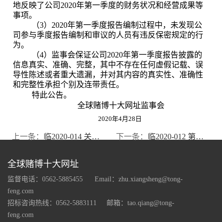
地反映了公司
2020
年第一季度的财务状况和经营成果等
事项。
（
3
）
2020
年第一季度报告编制过程中，未发现公
司参与季度报告编制和审议的人员有违反保密规定的行
为。
（
4
）监事会保证公司
2020
年第一季度报告披露的
信息真实、准确、完整，其中不存在任何虚假记载、误
导性陈述或者重大遗漏，并对其内容的真实性、准确性
和完整性承担个别及连带责任。
特此公告。
全球赌博十大网址监事会
2020
年
4
月
28
日
上一条：
临2020-014 关于计提资产减值准备的公告
下一条：
临2020-012 第八届董事会第九次会议决议公告
全球赌博十大网址
监督电话：0562-5885455
Email：
zhu.xiangsheng@tong-
feng.com
招标咨询热线：0562-5883111
邮箱：
tao.qiang@tong-
feng.com