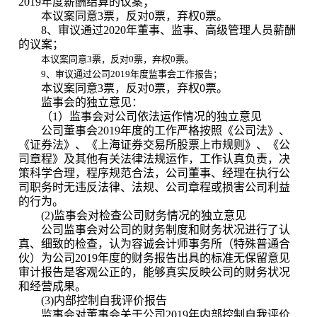
2019
年度薪酬结算的议案；
本议案同意
3
票，反对
0
票，弃权
0
票。
8
、审议通过
2020
年董事、监事、高级管理人员薪酬
的议案；
本议案同意
3
票
，反对
0
票，弃权
0
票。
9
、
审议通过公司
2019
年度监事会工作报告；
本议案同意
3
票，反对
0
票，弃权
0
票。
监事会的独立意见：
（
1
）监事会对公司依法运作情况的独立意见
公司董事会
2019
年度的工作严格按照《公司法》、
《证券法》、《上海证券交易所股票上市规则》、《公
司章程》及其他有关法律法规运作，工作认真负责，决
策科学合理，程序规范合法，公司董事、经理在执行公
司职务时无违反法律、法规、公司章程或损害公司利益
的行为。
(2)
监事会对检查公司财务情况的独立意见
公司监事会对公司的财务制度和财务状况进行了认
真、细致的检查，认为容诚会计师事务所（特殊普通合
伙）为公司
2019
年度的财务报告出具的标准无保留意见
审计报告是客观公正的，能够真实反映公司的财务状况
和经营成果。
(3)
内部控制自我评价报告
监事会对董事会关于公司
2019
年内部控制自我评价