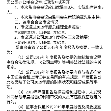
园公司办公楼会议室以现场方式召开。
4
、本次监事会会议应出席监事
3
人，实际出席监事
3
人。
5
、本次监事会会议由监事会主席阮德斌先生主持。
二、监事会会议审议情况
1
、审议通过
2019
年度总经理业务报告；
本议案同意
3
票
，反对
0
票，弃权
0
票。
2
、审议通过公司
2019
年度报告正文及摘要；
本议案同意
3
票
，反对
0
票，弃权
0
票。
监事会审议了公司
2019
年年度报告及摘要，一致认
为：
（
1
）公司
2019
年年度报告及摘要的编制和审议程
序符合法律法规、《公司章程》等相关法律法规的有关
规定。
（
2
）公司
2019
年年度报告及摘要内容与格式符合
中国证监会和上海证券交易所的有关规定，年度报告公
允地反映了公司
2019
年度的财务状况和经营成果等事
项。
（
3
）
2019
年年度报告及摘要编制过程中，未发现
公司参与年度报告编制和审议的人员有违反保密规定的
行为。
（
4
）监事会保证公司
2019
年年度报告及摘要披露