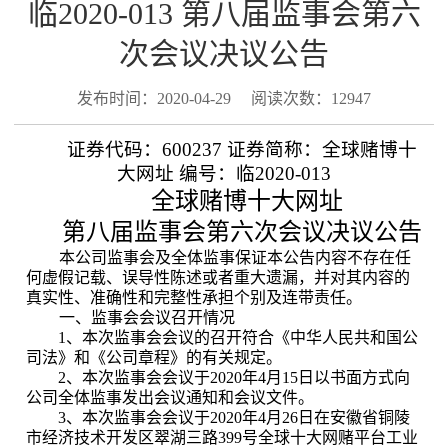
临2020-013 第八届监事会第六
次会议决议公告
发布时间：2020-04-29
阅读次数：12947
证券代码：
600237
证券简称：全球赌博十
大网址
编号：临
2020-013
全球赌博十大网址
第八届监事会第六次会议决议公告
本公司监事会及全体监事保证本公告内容不存在任
何虚假记载、误导性陈述或者重大遗漏，并对其内容的
真实性、准确性和完整性承担个别及连带责任。
一、监事会会议召开情况
1
、本次监事会会议的召开符合《中华人民共和国公
司法》和《公司章程》的有关规定。
2
、本次监事会会议于
2020
年
4
月
15
日以书面方式向
公司全体监事发出会议通知和会议文件。
3
、本次监事会会议于
2020
年
4
月
26
日在安徽省铜陵
市经济技术开发区翠湖三路
399
号全球十大网赌平台工业