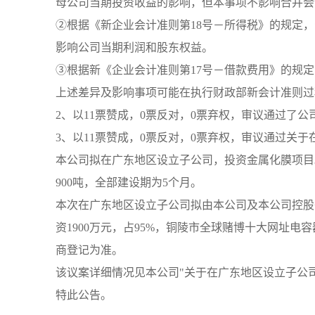
母公司当期投资收益的影响，但本事项不影响合并会
②根据《新企业会计准则第18号－所得税》的规定
影响公司当期利润和股东权益。
③根据新《企业会计准则第17号－借款费用》的规
上述差异及影响事项可能在执行财政部新会计准则过
2、以11票赞成，0票反对，0票弃权，审议通过了公司
3、以11票赞成，0票反对，0票弃权，审议通过关
本公司拟在广东地区设立子公司，投资金属化膜项目。
900吨，全部建设期为5个月。
本次在广东地区设立子公司拟由本公司及本公司控股
资1900万元，占95%，铜陵市全球赌博十大网址
商登记为准。
该议案详细情况见本公司"关于在广东地区设立子公
特此公告。