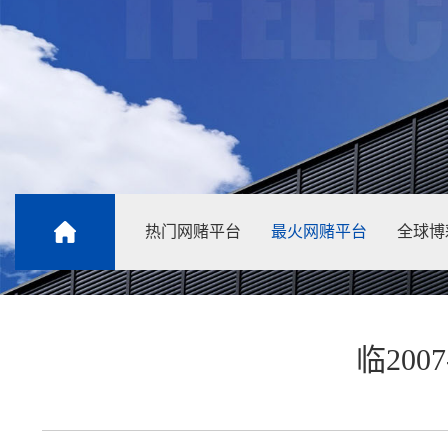
热门网赌平台
最火网赌平台
全球博
临20