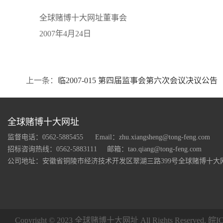
全球赌博十大网址董事会
2007年4月24日
上一条：
临2007-015 第四届监事会第六次会议决议公告
全球赌博十大网址
监督电话：0562-5885455
Email：
zhu.xiangsheng@tong-feng.com
招标咨询热线：0562-5883111
邮箱：
tao.qiang@tong-feng.com
公司地址：安徽省铜陵市经济技术开发区翠湖三路399号全球赌博十大
Copyright © 2023 全球赌博十大网址 All Rights Reserved.
皖IC