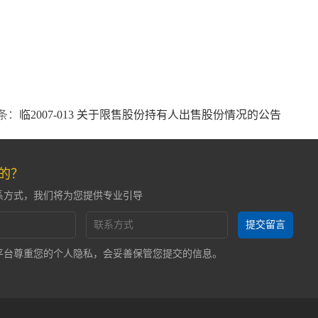
条：
临2007-013 关于限售股份持有人出售股份情况的公告
的？
系方式，我们将为您提供专业引导
提交留言
平台尊重您的个人隐私，会妥善保管您提交的信息。