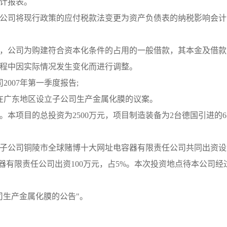
计报表。
，公司将现行政策的应付税款法变更为资产负债表的纳税影响会
定，公司为购建符合资本化条件的占用的一般借款，其本金及借
程中因实际情况发生变化而进行调整。
2007年第一季度报告;
于在广东地区设立子公司生产金属化膜的议案。
本项目的总投资为2500万元，项目制造装备为2台德国引进的6
子公司铜陵市全球赌博十大网址电容器有限责任公司共同出资设立
电容器有限责任公司出资100万元，占5%。本次投资地点待本公
司生产金属化膜的公告"。