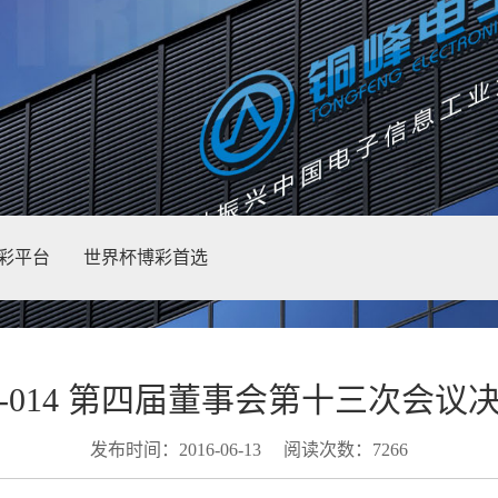
彩平台
世界杯博彩首选
07-014 第四届董事会第十三次会议
发布时间：2016-06-13
阅读次数：7266