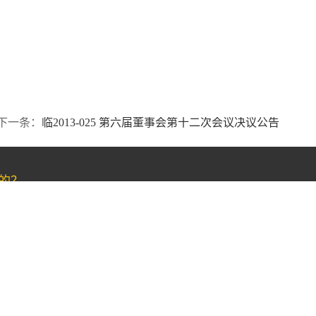
下一条：
临2013-025 第六届董事会第十二次会议决议公告
的？
系方式，我们将为您提供专业引导
提交留言
平台尊重您的个人隐私，会妥善保管您提交的信息。