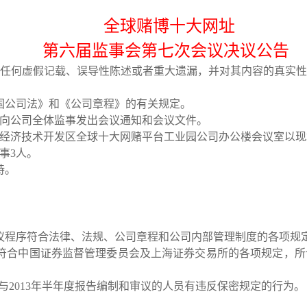
全球赌博十大网址
第六届监事会第七次会议决议公告
任何虚假记载、误导性陈述或者重大遗漏，并对其内容的真实性
国公司法》和《公司章程》的有关规定。
向公司全体监事发出会议通知和会议文件。
经济技术开发区全球十大网赌平台工业园公司办公楼会议室以现
事
3
人。
持。
议程序符合法律、法规、公司章程和公司内部管理制度的各项规
符合中国证券监督管理委员会及上海证券交易所的各项规定，所
与
2013
年半年度报告编制和审议的人员有违反保密规定的行为。