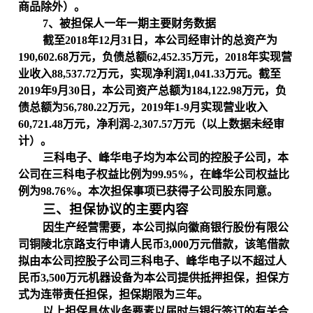
商品除外）。
7
、被担保人一年一期主要财务数据
截至
2018
年
12
月
31
日，本公司经审计的总资产为
190,602.68
万元，负债总额
62,452.35
万元，
2018
年实现营
业收入
88,537.72
万元，实现净利润
1,041.33
万元。
截至
2019
年
9
月
30
日，本公司资产总额为
184,122.98
万元，负
债总额为
56,780.22
万元，
2019
年
1-9
月实现营业收入
60,721.48
万元，净利润
-2,307.57
万元（以上数
据未经审
计）。
三科电子、峰华电子均为本公司的控股子公司，
本
公司在
三科电子权益比例为
99.95%
，
在
峰华公司权益比
例为
98.76%
。本次担保事项已获得子公司股东同意。
三、担保协议的主要内容
因生产经营需要，本公司拟向徽商银行股份有限公
司铜陵北京路支行申请人民币
3,000
万元借款，该笔借款
拟由本公司控股子公司三科电子、峰华电子以不超过人
民币
3,500
万元机器设备为本公司提供抵押担保，担保方
式为连带责任担保，担保期限为三年。
以上担保具体业务要素以届时与银行签订的有关合