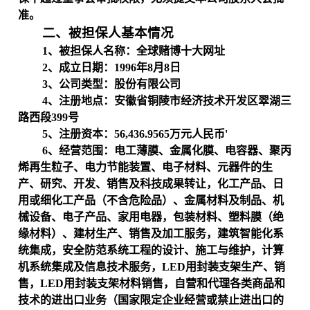
准。
二、被担保人基本情况
1
、被担保人名称：全球赌博十大网址
2
、成立日期：
1996
年
8
月
8
日
3
、公司类型：股份有限公司
4
、注册地点：安徽省铜陵市经济技术开发区翠湖三
路西段
399
号
5
、注册资本：
56,436.9565
万元人民币'
6
、经营范围：电工薄膜、金属化膜、电容器、聚丙
烯再生粒子、电力节能装置、电子材料、元器件的生
产、研究、开发、销售及科技成果转让，化工产品、日
用或细化工产品（不含危险品）、金属材料及制品、机
械设备、电子产品、家用电器，包装材料、塑料膜（绝
缘材料）、建材生产、销售及加工服务，建筑智能化系
统集成，安全防范系统工程的设计、施工与维护，计算
机系统集成及信息技术服务，
LED
用封装支架生产、销
售，
LED
用封装支架材料销售，自营和代理各类商品和
技术的进出口业务（国家限定企业经营或禁止进出口的