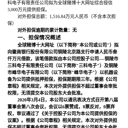
科电子有限责任公司拟为全球赌博十大网址
综合授信
3,000
万元提供担保。
对外担保总额：
1,516.84
万元人民币（不含本次担
保）
对外担保逾期的累计数量：无
一、担保情况概述
全球赌博十大网址（以下简称"本公司或公司"）拟
向徽商银行股份有限公司铜陵北京路支行申请人民币叁
仟万元借款，该笔借款拟由本公司控股子公司
----
铜陵市
三科电子有限责任公司（以下简称"三科电子"）及铜陵
市峰华电子有限公司（以下简称"峰华电子"）以机器设
备为公司提供抵押担保，担保期期限三年。
根据《公司
章程》相关规定，本次对外提供担保不超过董事会审批
权限，无须提交本公司股东大会批准。
2020
年
3
月
4
日，本公司以通讯表决方式召开第八届
董事会第八次会议，会议以
6
票赞成，
0
票反对，
0
票弃
权，审议通过了《关于控股子公司为本公司提供担保的
议案》。根据《公司章程》相关规定，本次对外提供担
保不超过董事会审批权限，无须提交本公司股东大会批