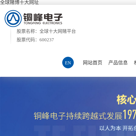
全球赌博十大网址
股票名称：全球十大网赌平台
股票代码：600237
网站首页
产品信息
EN