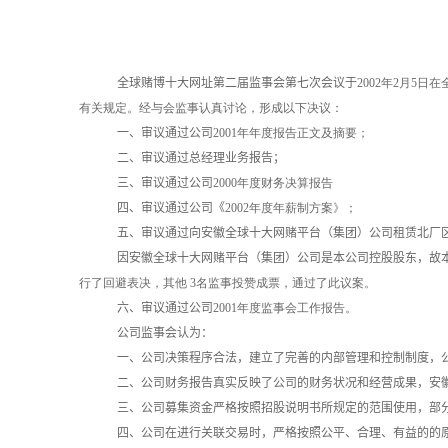
全球赌博十大网址第二届监事会第七次会议于
2002年2月5
有关规定。经与会监事认真讨论，形成以下决议：
一、审议通过公司
2001年年度报告正文及摘要；
二、审议通过总经理业务报告；
三、审议通过公司
2000年度财务决算报告
四、审议通过公司《
2002年度年薪制方案》；
五、审议通过向安徽全球十大网赌平台（集团）公司租赁北厂
因安徽全球十大网赌平台（集团）公司是本公司控股股东，故
行了回避表决，其他 3名监事投赞成票，通过了此议案。
六、审议通过公司
2001年度监事会工作报告。
公司监事会认为：
一、公司决策程序合法，建立了完善的内部管理和控制制度，
二、公司财务报告真实反映了公司的财务状况和经营成果，安
三、公司募集资金严格按照招股说明书所规定的范围使用，部
四、公司在进行关联交易时，严格按照公平、合理、有益的的