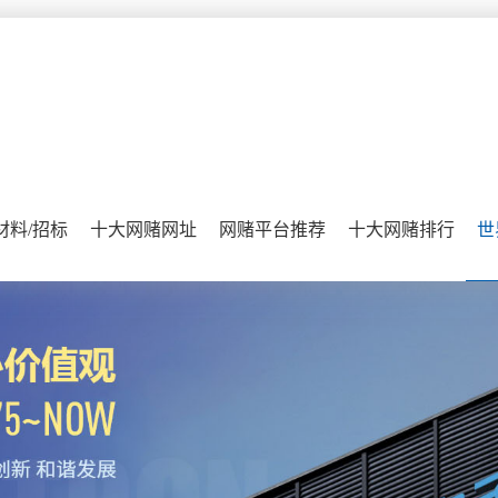
材料/招标
十大网赌网址
网赌平台推荐
十大网赌排行
世