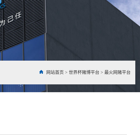
网站首页
>
世界杯赌博平台
>
最火网赌平台