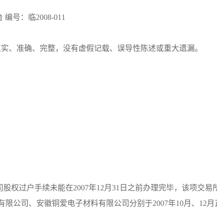
号：临2008-011
真实、准确、完整，没有虚假记载、误导性陈述或重大遗漏。
司股权过户手续未能在2007年12月31日之前办理完毕，该项交易
学有限公司、安徽铜爱电子材料有限公司分别于2007年10月、1