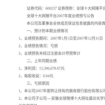
证券代码：600237 证券简称：全球十大网赌平台 编
全球十大网赌平台2007年度业绩预亏公告
本公司及董事会全体成员保证信息披露的内容
一、预计的本期业绩情况
1、业绩预告期间：2007年1月1日至2007年12月31日
2、业绩预告情况：亏损
3、业绩预告未经过注册会计师预审计
二、上年同期业绩
1、净利润：15,396,678.67元
2、每股收益：0.04元
三、亏损原因
1、本公司2007年度转让持有的徽商银行股份有限公
2、本公司子公司----安徽全球赌博十大网址盛达化