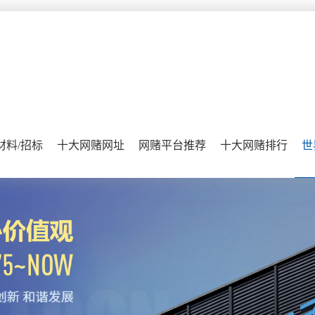
材料/招标
十大网赌网址
网赌平台推荐
十大网赌排行
世