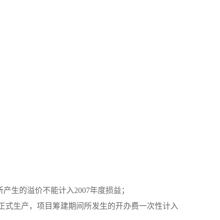
所产生的溢价不能计入2007年度损益；
2月正式生产，项目筹建期间所发生的开办费一次性计入