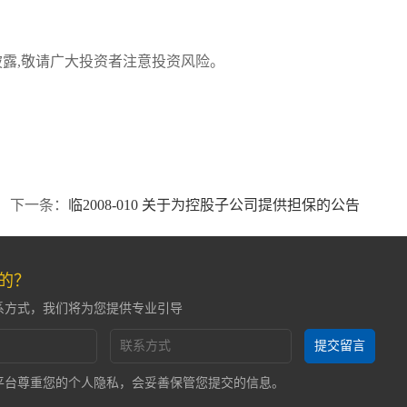
披露,敬请广大投资者注意投资风险。
下一条：
临2008-010 关于为控股子公司提供担保的公告
的？
系方式，我们将为您提供专业引导
提交留言
平台尊重您的个人隐私，会妥善保管您提交的信息。