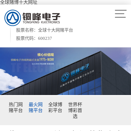
全球赌博十大网址
股票名称：全球十大网赌平台
股票代码：600237
热门网
最火网
全球博
世界杯
赌平台
赌平台
彩平台
博彩首
选