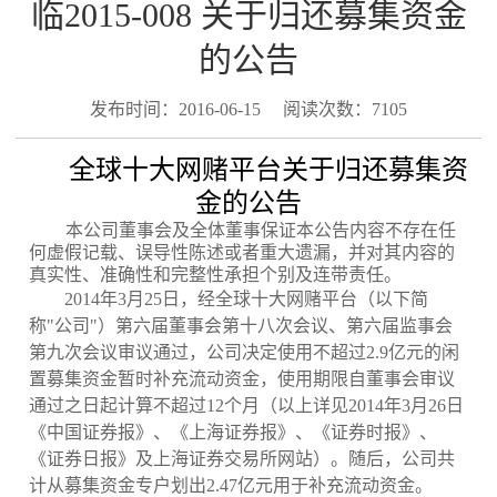
临2015-008 关于归还募集资金
的公告
发布时间：2016-06-15
阅读次数：7105
全球十大网赌平台关于归还募集资
金的公告
本公司董事会及全体董事保证本公告内容不存在任
何虚假记载、误导性陈述或者重大遗漏，并对其内容的
真实性、准确性和完整性承担个别及连带责任。
2014
年
3
月
25
日，经全球十大网赌平台（以下简
称"公司"）第六届董事会第十八次会议、第六届监事会
第九次会议审议通过，公司决定使用不超过
2.9
亿元的闲
置募集资金暂时补充流动资金，使用期限自董事会审议
通过之日起计算不超过
12
个月（以上详见
2014
年
3
月
26
日
《中国证券报》、《上海证券报》、《证券时报》、
《证券日报》及上海证券交易所网站）。随后，公司共
计从募集资金专户划出
2.47
亿元用于补充流动资金。