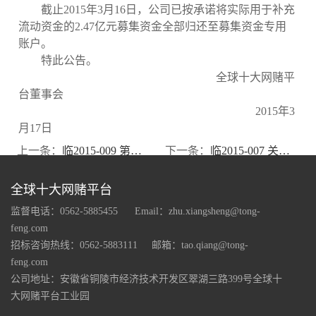
截止
2015
年
3
月
16
日，公司已按承诺将实际用于补充
流动资金的
2.47
亿元募集资金全部归还至募集资金专用
账户。
特此公告。
全球十大网赌平
台董事会
2015
年
3
月
17
日
上一条：
临2015-009 第六届董事会第二十六次会议决议公告
下一条：
临2015-007 关于为控股子公司提供担保的公告
全球十大网赌平台
监督电话：0562-5885455
Email：
zhu.xiangsheng@tong-
feng.com
招标咨询热线：0562-5883111
邮箱：
tao.qiang@tong-
feng.com
公司地址：安徽省铜陵市经济技术开发区翠湖三路399号全球十
大网赌平台工业园