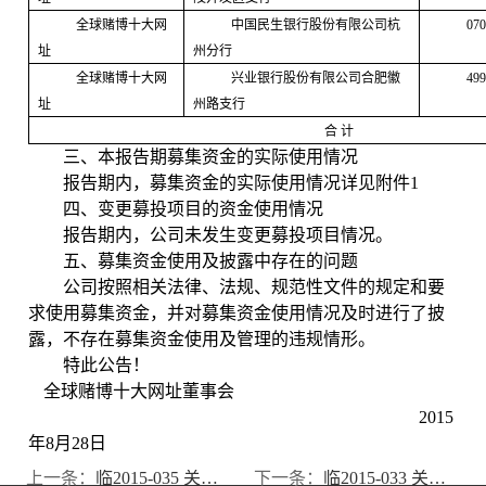
全球赌博十大网
中国民生银行股份有限公司杭
070
址
州分行
全球赌博十大网
兴业银行股份有限公司合肥徽
499
址
州路支行
合
计
三、本报告期募集资金的实际使用情况
报告期内，募集资金的实际使用情况详见附件
1
四、变更募投项目的资金使用情况
报告期内，公司未发生变更募投项目情况。
五、募集资金使用及披露中存在的问题
公司按照相关法律、法规、规范性文件的规定和要
求使用募集资金，并对募集资金使用情况及时进行了披
露，不存在募集资金使用及管理的违规情形。
特此公告！
全球赌博十大网址董事会
2015
年
8
月
28
日
上一条：
临2015-035 关于设立全资子公司的公告
下一条：
临2015-033 关于设立全资子公司的公告