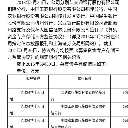
2013
年
2
月
25
日
，
公司
分别
与交通银行股份有限公司
铜陵分行、中国工商银行股份有限公司铜陵分行、中国
农业银行股份有限公司铜陵开发区支行、中国民生银行
股份有限公司杭州分行、兴业银行股份有限公司合肥徽
州路支行
及保荐人国信证券股份有限公司签订了《募集
资金专户存储三方监管协议》
（详见
2013
年
2
月
27
日
在公
司指定信息披露报刊和上海证券交易所网站）。截止
2015
年
6
月
30
日，协议各方均按照《
募集资金专户存储三
方监管协议
》的规定履行了相关职责。
截止
2015
年
6
月
30
日，募集资金存储情况如下：
单位：万元
账户名称
银行名称
全球赌博十大网
交通银行股份有限公司铜陵分
346
址
行
全球赌博十大网
中国工商银行股份有限公司铜
130
址
陵分行
全球赌博十大网
中国农业银行股份有限公司铜
126
址
陵开发区支行