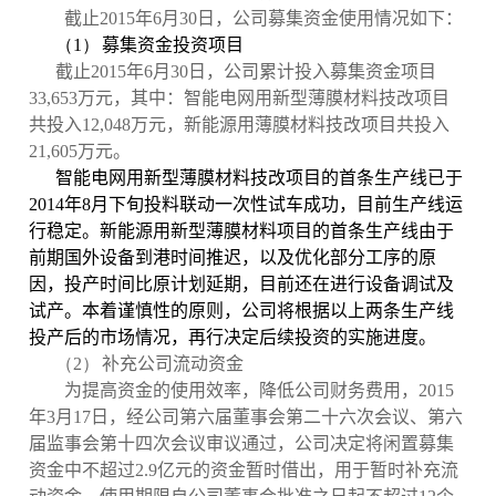
截止
2015
年
6
月
30
日，公司募集资金使用情况如下：
（1）
募集资金投资项目
截止
2015
年
6
月
30
日，公司累计投入募集资金项目
33,653
万元，其中：智能电网用新型薄膜材料技改项目
共投入
12,048
万元，新能源用薄膜材料技改项目共投入
21,605
万元。
智能电网用新型薄膜材料技改项目的首条生产线已于
2014
年
8
月下旬投料联动一次性试车成功，目前生产线运
行稳定。新能源用新型薄膜材料项目的首条生产线由于
前期国外设备到港时间推迟，以及优化部分工序的原
因，投产时间比原计划延期，目前还在进行设备调试及
试产。本着谨慎性的原则，公司将根据以上两条生产线
投产后的市场情况，再行决定后续投资的实施进度。
（2）
补充公司流动资金
为提高资金的使用效率，降低公司财务费用，
2015
年
3
月
17
日，经公司第六届董事会第二十六次会议、第六
届监事会第十四次会议审议通过，公司决定将闲置募集
资金中不超过
2.9
亿元的资金暂时借出，用于暂时补充流