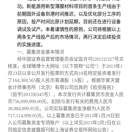
功。新能源用新型薄膜材料项目的首条生产线由于
前期国外设备到港时间推迟，以及优化部分工序的
原因，投产时间比原计划延期，目前还在进行设备
调试及试产。本着谨慎性的原则，公司将根据以上
两条生产线投产后的市场情况，再行决定后续投资
的实施进度。
一、募集资金基本情况
经中国证券监督管理委员会证监许可
[2012]1327
号文
核准，全球赌博十大网址（以下简称"公司"）
于
2013
年
1
月
23
日
以非公开发行股票的方式向
10
名特定投资者发行
了
164,369,565
股人民
币普通股（
A
股）。根
据华普天健
会计师事务所（北京）有限公司出具的《验资报告》
（
验字
[2013]0345
号
），本次发行
共计募集货币资金人民
币
756,099,999.00
元，扣除与发行有关的费用人民币
38,984,999.95
元，公司实际募集资金净额为人民币
717,114,999.05
元，
以上募集资金已于
2013
年
1
月
29
日
划
入公司募集资金
专项账户（以上详见
2013
年
2
月
2
日
在公
司指定信息披露报刊和上海证券交易所网站公告）。