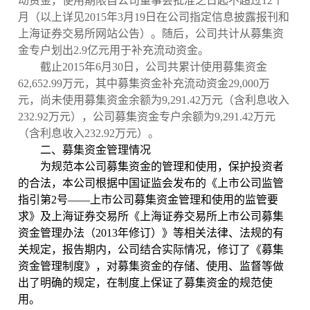
动资金，使用期限自公司董事会批准之日起不超过
12
个
月（以上详见
2015
年
3
月
19
日
在公司指定信息披露报刊和
上海证券交易所网站公告
）。随后，公司共计从募集资
金专户划出
2.9
亿元用于补充流动资金。
截止
2015
年
6
月
30
日，公司共累计使用募集资金
62,652.99
万元，其中募集资金补充流动资金
29,000
万
元，尚未使用募集资金余额为
9,291.42
万元（含利息收入
232.92
万元），公司募集资金专户余额为
9,291.42
万元
（含利息收入
232.92
万元）。
二、募集资金管理情况
为规范本公司募集资金的管理和使用，保护投资者
的合法，本公司根据
中国证监会发布的《上市公司监管
指引第
2
号——上市公司募集资金管理和使用的监管要
求》及上海证券交易所《上海证券交易所上市公司募集
资金管理办法（
2013
年修订）》等相关法律、法规的有
关规定，报告期内，公司结合实际情况，修订了《募集
资金管理制度》，对募集资金的存储、使用、监督等做
出了明确的规定，在制度上保证了募集资金的规范使
用。