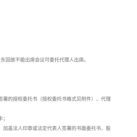
，股东因故不能出席会议可委托代理人出席。
签署的授权委托书（授权委托书格式见附件）、代理
卡；
、加盖法人印章或法定代表人签署的书面委托书、股