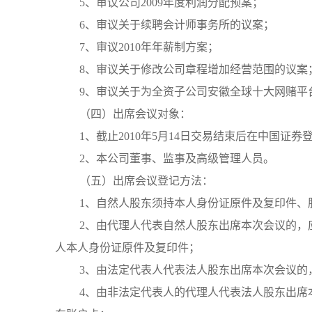
5、审议公司2009年度利润分配预案；
6、审议关于续聘会计师事务所的议案；
7、审议2010年年薪制方案；
8、审议关于修改公司章程增加经营范围的议案
9、审议关于为全资子公司安徽全球十大网赌平
（四）出席会议对象：
1、截止2010年5月14日交易结束后在中国
2、本公司董事、监事及高级管理人员。
（五）出席会议登记方法：
1、自然人股东须持本人身份证原件及复印件、
2、由代理人代表自然人股东出席本次会议的
人本人身份证原件及复印件；
3、由法定代表人代表法人股东出席本次会议的
4、由非法定代表人的代理人代表法人股东出