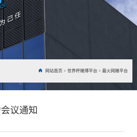
网站首页
>
世界杯赌博平台
>
最火网赌平台
会的会议通知