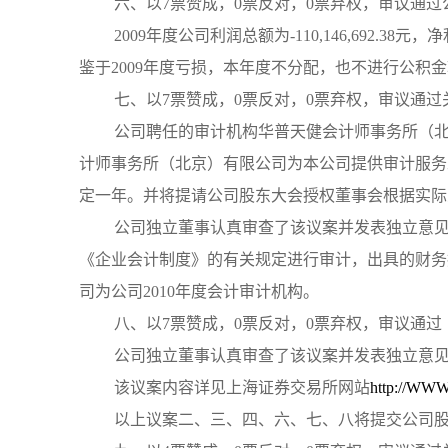
六、以7票赞成，0票反对，0票弃权，审议通过公
2009年度公司利润总额为-110,146,692.38元，净
鉴于2009年度亏损，本年度不分配，也不进行公积
七、以7票赞成，0票反对，0票弃权，审议通
公司聘任的审计机构华普天健会计师事务所（
计师事务所（北京）有限公司为本公司提供审计服务
定一年。并将提请公司股东大会授权董事会根据实际
公司独立董事认真审查了该议案并发表独立意
《企业会计制度》的有关规定进行审计，出具的财务
司为公司2010年度会计审计机构。
八、以7票赞成，0票反对，0票弃权，审议通过《
公司独立董事认真审查了该议案并发表独立意
该议案内容详见上海证券交易所网站
http://WWW
以上议案二、三、四、六、七、八将提交公司