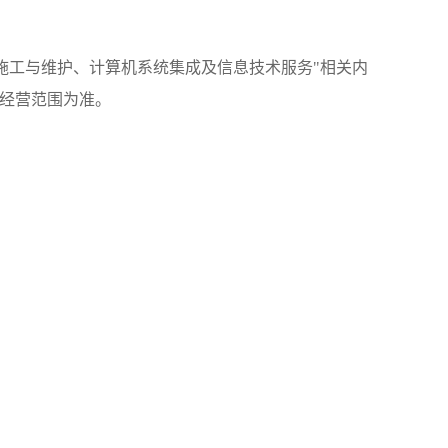
施工与维护、计算机系统集成及信息技术服务"相关内
经营范围为准。