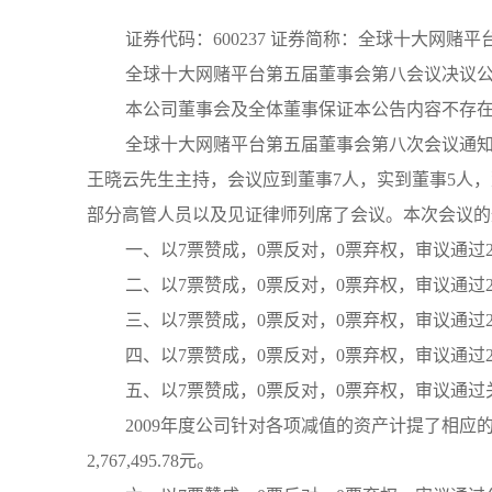
证券代码：600237 证券简称：全球十大网赌平台 编
全球十大网赌平台第五届董事会第八会议决议公
本公司董事会及全体董事保证本公告内容不存
全球十大网赌平台第五届董事会第八次会议通知于2
王晓云先生主持，会议应到董事7人，实到董事5人
部分高管人员以及见证律师列席了会议。本次会议的
一、以7票赞成，0票反对，0票弃权，审议通过2
二、以7票赞成，0票反对，0票弃权，审议通过2
三、以7票赞成，0票反对，0票弃权，审议通过2
四、以7票赞成，0票反对，0票弃权，审议通过2
五、以7票赞成，0票反对，0票弃权，审议通
2009年度公司针对各项减值的资产计提了相应的减值准备
2,767,495.78元。