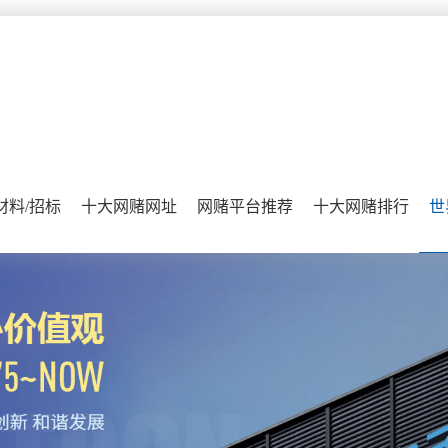
材料/招标
十大网赌网址
网赌平台推荐
十大网赌排行
世