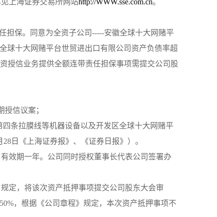
详见上海证券交易所网站
http://WWW.sse.com.cn
。
担保。同意为全资子公司-----安徽全球十大网赌平
徽全球十大网赌平台世贸进出口有限公司资产负债率超
易融资授信业务提供全额连带责任担保事项需提交公司股
短期授信议案；
公司第四条拉膜线等机器设备以及开发区全球十大网赌平
1月28日《上海证券报》、《证券日报》）。
，有效期一年。公司同时授权董事长代表公司签署办
》规定，将该次资产抵押事项提交公司股东大会审
50%，根据《公司章程》规定，本次资产抵押事项不