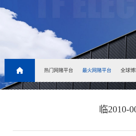
热门网赌平台
最火网赌平台
全球博
临2010