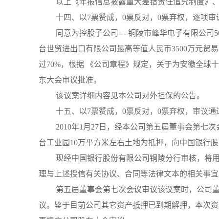
以上《年报信息披露重大差错责任追究制度》
十四、以7票赞成，0票反对，0票弃权，逐项
同意为控股子公司----铜陵市峰华电子有限公司
台世贸进出口有限公司最高等值人民币3500万元
过70%，根据 《公司章程》规定，关于为安徽全球
东大会审议批准。
该议案详细内容见本公司对外担保的公告。
十五、以7票赞成，0票反对，0票弃权，审议通
2010年1月27日，经本公司第五届董事会第七
台工业园10万平方米左右土地为抵押，向中国银行股份
现经中国银行股份有限公司铜陵分行审核，将
理与上述授信有关协议、合同等法律文本的相关事宜
第五届董事会第七次会议审议该议案时，公司
议。鉴于目前公司其它资产抵押已到期解押，本次资