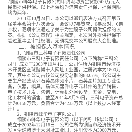
-
铜陵市峰华电子有限公司申请流动资金贷款
500
万元人
民币提供担保。以上担保均为连带责任担保，担保期限
均为两年。
2011
年
10
月
24
日
，本公司以通讯表决方式召开第五
届董事会第十八次会议，会议以
7
票赞成，
0
票反对，
0
票
弃权，逐项审议通过了关于为控股子公司提供担保的议
案。根据《公司章程》相关规定，本次对外提供担保不
超过董事会审批权限，无须提交本公司股东大会批准。
二、被担保人基本情况
1
、铜陵市三科电子有限责任公司
铜陵市三科电子有限责任公司（以下简称"三科公
司"）成立于
2003
年
10
月
4
日，公司住所为铜陵市经济技
术开发区全球赌博十大网址工业园，注册资本为
1800
万
元，其中本公司占该公司股份总额的
88.67%
。该公司主
要生产经营系列石英晶体频率片，石英晶片加工专业设
备，仪器，模具，晶体元器件电子元器件的生产销售，
电子技术开发，咨询，计算机外围设备，五金，交电，
化工材料的销售。截至
2011
年
9
月
30
日，三科电子资产总
计为
6158
万元，负债合计为
4233
万元（以上数据未经审
计）。
2
、铜陵市峰华电子有限公司
铜陵市峰华电子有限公司（以下简称"峰华公司"）
成立于
2002
年
12
月
16
日，公司住所为铜陵市经济技术开
发区全球赌博十大网址工业园，注册资本为
3000
万元，