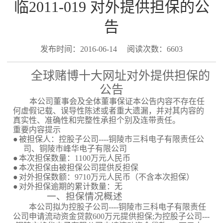
临2011-019 对外提供担保的公
告
发布时间：2016-06-14
阅读次数：6603
全球赌博十大网址对外提供担保的
公告
本公司董事会及全体董事保证本公告内容不存在任
何虚假记载、误导性陈述或者重大遗漏，并对其内容的
真实性、准确性和完整性承担个别及连带责任。
重要内容提示
●
被担保人：控股子公司
----
铜陵市三科电子有限责任公
司、铜陵市峰华电子有限公司
●
本次担保数量：
1100
万元人民币
●
本次担保由被担保公司提供反担保
●
对外担保数额：
9710
万元人民币（不含本次担保）
●
对外担保逾期的累计数量：无
一、担保情况概述
本公司拟为控股子公司
----
铜陵市三科电子有限责任
公司申请流动资金贷款
600
万元提供担保
;
为控股子公司
---