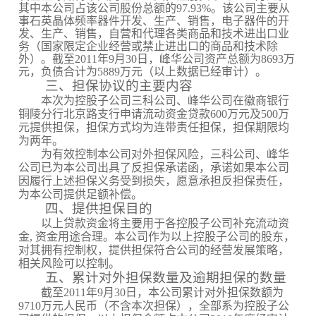
其中本公司占该公司股份总额的
97.93%
。该公司主要从
事石英晶体频率器件开发、生产、销售，电子器件的开
发、生产、销售，自营和代理各类商品和技术进出口业
务（国家限定企业经营或禁止进出口的商品和技术除
外）。截至
2011
年
9
月
30
日，峰华公司资产总额为
8693
万
元，负债合计为
5889
万元（以上数据已经审计）。
三、担保协议的主要内容
本次为控股子公司三科公司、峰华公司在徽商银行
铜陵分行北京路支行申请流动资金贷款
600
万元及
500
万
元提供担保，担保方式均为连带责任担保，担保期限均
为两年。
为有效控制本公司对外担保风险，三科公司、峰华
公司已为本公司出具了反担保承诺函，承诺如果本公司
因履行上述担保义务受到损失，愿意承担反担保责任，
为本公司提供足额补偿。
四、提供担保目的
以上贷款资金将主要用于各控股子公司补充流动资
金
,
资金用途合理。本公司作为以上控股子公司的股东，
对其拥有控制权，提供担保符合公司的经营发展策略，
相关风险可以控制。
五、累计对外担保数量及逾期担保的数量
截至
2011
年
9
月
30
日，本公司累计对外担保数额为
9710
万元人民币（不含本次担保），全部系为控股子公