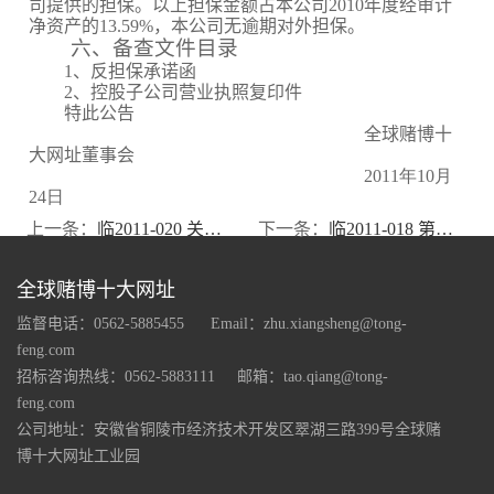
司提供的担保。以上担保金额占本公司
2010
年度经审计
净资产的
13.59%
，本公司无逾期对外担保。
六、备查文件目录
1
、反担保承诺函
2
、控股子公司营业执照复印件
特此公告
全球赌博十
大网址董事会
2011
年10
月
24
日
上一条：
临2011-020 关于控股股东股权及部分债权挂牌转让进展情况的公告
下一条：
临2011-018 第五届董事会第十八次会议决议公告
全球赌博十大网址
监督电话：0562-5885455
Email：
zhu.xiangsheng@tong-
feng.com
招标咨询热线：0562-5883111
邮箱：
tao.qiang@tong-
feng.com
公司地址：安徽省铜陵市经济技术开发区翠湖三路399号全球赌
博十大网址工业园