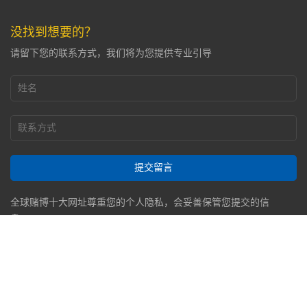
没找到想要的？
请留下您的联系方式，我们将为您提供专业引导
提交留言
全球赌博十大网址尊重您的个人隐私，会妥善保管您提交的信
息。
Copyright © 2023 全球赌博十大网址 All Rights Reserved.
皖ICP备05001226号
技术支持：政维嘉楠