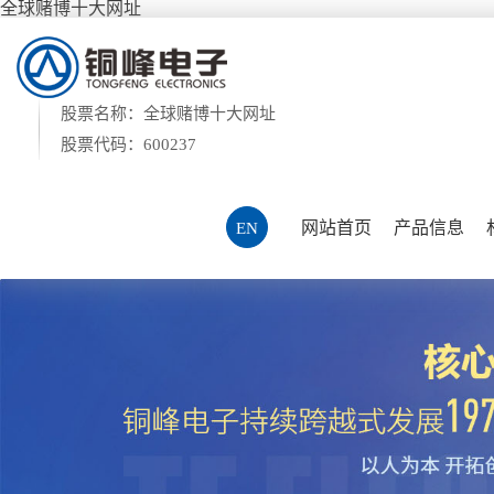
全球赌博十大网址
股票名称：全球赌博十大网址
股票代码：600237
网站首页
产品信息
EN