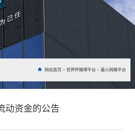
网站首页
>
世界杯赌博平台
>
最火网赌平台
充流动资金的公告