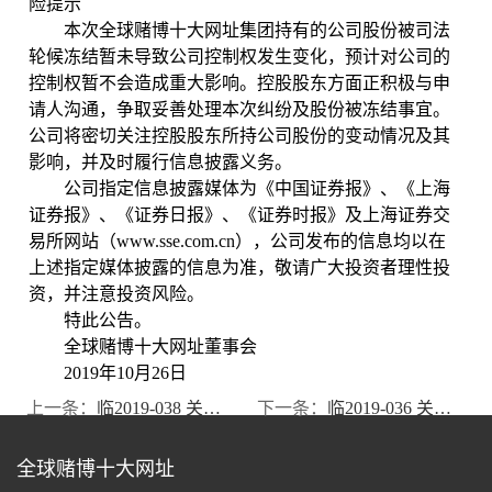
险提示
本次全球赌博十大网址集团持有的公司股份被司法
轮候冻结暂未导致公司控制权发生变化，预计对公司的
控制权暂不会造成重大影响。控股股东方面正积极与申
请人沟通，争取妥善处理本次纠纷及股份被冻结事宜。
公司将密切关注控股股东所持公司股份的变动情况及其
影响，并及时履行信息披露义务。
公司指定信息披露媒体为《中国证券报》、《上海
证券报》、《证券日报》、《证券时报》及上海证券交
易所网站（
www.sse.com.cn
），公司发布的信息均以在
上述指定媒体披露的信息为准，敬请广大投资者理性投
资，并注意投资风险。
特此公告。
全球赌博十大网址董事会
2019
年
10
月
26
日
上一条：
临2019-038 关于公司董事长因非本公司事项收到中国证监会《行政处罚决定书》的公告
下一条：
临2019-036 关于增加2019年度日常关联交易预计额度的公告
全球赌博十大网址