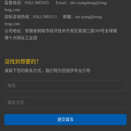
监督电话：0562-5885455
Email：
zhu.xiangsheng@tong-
feng.com
招标咨询热线：0562-5883111
邮箱：
tao.qiang@tong-
feng.com
公司地址：安徽省铜陵市经济技术开发区翠湖三路399号全球赌
博十大网址工业园
没找到想要的？
请留下您的联系方式，我们将为您提供专业引导
提交留言