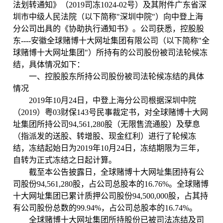
法划转通知》（
2019
司冻
1024-02
号）及其附件广东省深
圳市中级人民法院（以下简称"深圳中院"）向中登上海
分公司出具的《协助执行通知书》。公司获悉，控股股
东
----
安徽全球赌博十大网址集团有限公司（以下简称"全
球赌博十大网址集团"）所持有的公司股份被司法轮候冻
结，具体情况如下：
一、控股股东所持公司股份被司法轮候冻结的具体
情况
2019
年
10
月
24
日，中登上海分公司根据深圳中院
（
2019
）粤
03
财保
143
号民事裁定书，对全球赌博十大网
址集团所持公司
94,561,280
股（无限售流通股）及孽息
（指派发的送股、转增股、现金红利）进行了轮候冻
结，冻结起始日为
2019
年
10
月
24
日，冻结期限为三年，
自转为正式冻结之日起计算。
截至本公告披露日，全球赌博十大网址集团持有公
司股份
94,561,280
股，占公司总股本的
16.76%
。
全球赌博
十大网址集团已累计质押公司股份
94,500,000
股，占其持
有公司股份总数的
99.94%
，占公司总股本的
16.74%
。
全球赌博十大网址集团所持股份已被司法冻结及司