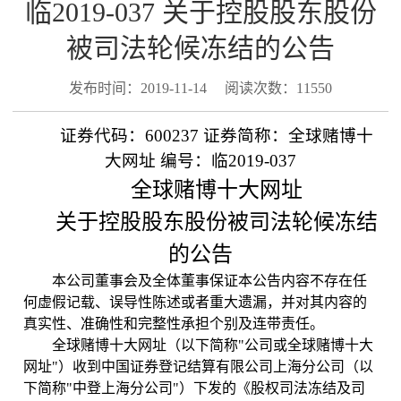
临2019-037 关于控股股东股份
被司法轮候冻结的公告
发布时间：2019-11-14
阅读次数：11550
证券代码：
600237
证券简称：全球赌博十
大网址
编号：临
2019
-037
全球赌博十大网址
关于控股股东股份被司法轮候冻结
的公告
本公司董事会及全体董事保证本公告内容不存在任
何虚假记载、误导性陈述或者重大遗漏，并对其内容的
真实性、准确性和完整性承担个别及连带责任。
全球赌博十大网址（以下简称"公司或全球赌博十大
网址"）收到中国证券登记结算有限公司上海分公司（以
下简称"中登上海分公司"）下发的《股权司法冻结及司