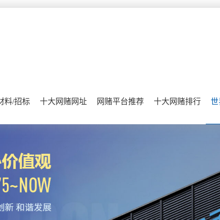
材料/招标
十大网赌网址
网赌平台推荐
十大网赌排行
世