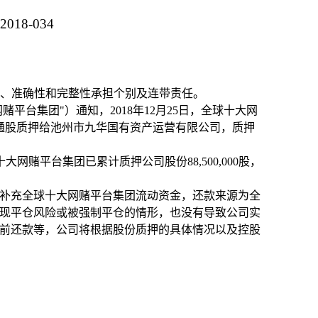
2018-034
、准确性和完整性承担个别及连带责任。
网赌平台集团"）通知，
2018
年
12
月
25
日，全球十大网
通股质押给池州市九华国有资产运营有限公司，质押
十大网赌平台集团已累计质押公司股份
88,500,000
股，
补充全球十大网赌平台集团流动资金，还款来源为全
现平仓风险或被强制平仓的情形，也没有导致公司实
前还款等，公司将根据股份质押的具体情况以及控股