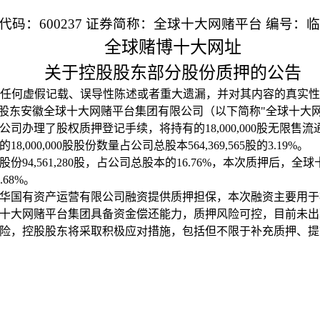
代码：
600237
证券简称：全球十大网赌平台
编号：临
全球赌博十大网址
关于控股股东部分股份质押的公告
任何虚假记载、误导性陈述或者重大遗漏，并对其内容的真实性
股股东安徽全球十大网赌平台集团有限公司（以下简称
"
全球十大
公司办理了股权质押登记手续，将持有的
18,000,000
股无限售流
的
18,000,000
股股份数量占公司总股本
564,369,565
股的
3.19%
。
股份
94,561,280
股，占公司总股本的
16.76%
，本次质押后，全球
5.68%
。
华国有资产运营有限公司融资提供质押担保，本次融资主要用于
十大网赌平台集团具备资金偿还能力，质押风险可控，目前未出
险，控股股东将采取积极应对措施，包括但不限于补充质押、提