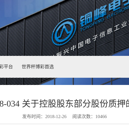
彩平台
世界杯博彩首选
18-034 关于控股股东部分股份质
发布时间：2018-12-26
阅读次数：10466