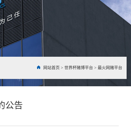
网站首页
>
世界杯赌博平台
>
最火网赌平台
押的公告