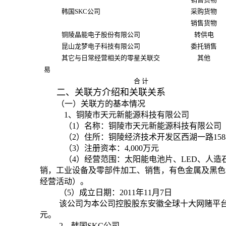
韩国
SKC
公司
采购货物
销售货物
铜陵晶能电子股份有限公司
转供电
昆山龙梦电子科技有限公司
委托销售
其它与日常经营相关的零星关联交
其他
易
合
计
二、关联方介绍和关联关系
（一）关联方的基本情况
1
、铜陵市天元新能源科技有限公司
（
1
）名称：
铜陵市天元新能源科技有限公司
（
2
）住所：铜陵经济技术开发区西湖一路
158
（
3
）注册资本：
4,000
万元
（
4
）经营范围：
太阳能电池片、
LED
、人造
销，工业设备及零部件加工、销售，有色金属及黑色
经营活动）。
（
5
）成立日期：
2011
年
11
月
7
日
该公司为本公司控股股东安徽全球十大网赌平
元。
2
、韩国
SKC
公司