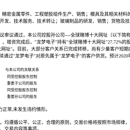
；精密金属零件、工程塑胶组件生产、销售；模具及其相关材料
开发、技术服务、技术转让；玻璃制品的研发、销售；货物及技
议审议通过，本公司
控股孙公司
----
全球赌博十大网址（以下简称
），增资完成后，"龙梦电子"持有"全球赌博十大网址"
27.72%
的
十大网址"。目前，大部分客户关系已完成转移，尚有少量客户短
续通过"龙梦电子"对原先属于"龙梦电子"的客户供货。预计
2020
与本公司的关联关系
同受控股股东控制
重要子公司的股东
同受控股股东控制
重要孙公司的股东
力正常
,
未发生违约情形。
，均遵循公平、公正、合理的原则，交易价格将按照市场规律，
、交易内容等事项。