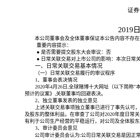
证券
2019
本公司董事会及全体董事保证本公告内容不存在
重要内容提示：
●
是否需要提交股东大会审议：否
●
日常关联交易对上市公司的影响：本次日常
一、日常关联交易基本情况
（一）日常关联交易履行的审议程序
1
、董事会表决情况
2020
年
4
月
26
日
,
全球赌博十大网址（以下简称"
预计的议案》
,
关联董事均回避表决。
2
、独立董事发表的独立意见
上述关联交易事项独立董事已进行了事先认可，
及股东的整体利益。在审查了公司对
2020
年度日常关
有利于公司生产经营的平稳运行，对公司及全体股东
3
、审计委员会意见
公司审计委员会认为
:
公司日常关联交易是因正