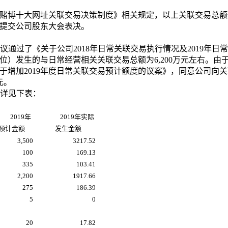
赌博十大网址关联交易决策制度》相关规定，以上关联交易总额
提交公司股东大会表决。
议通过了《关于公司
2018
年日常关联交易执行情况及
2019
年日常
位）发生的与日常经营相关关联交易总额为
6,200
万元左右。
由
于增加
2019
年度日常关联交易预计额度的议案》，
同意公司向关
元。
详见下表：
2019
年
2019
年实际
预计金额
发生金额
3,500
3217.52
100
169.13
335
103.41
2,200
1917.66
275
186.39
5
0
20
17.82