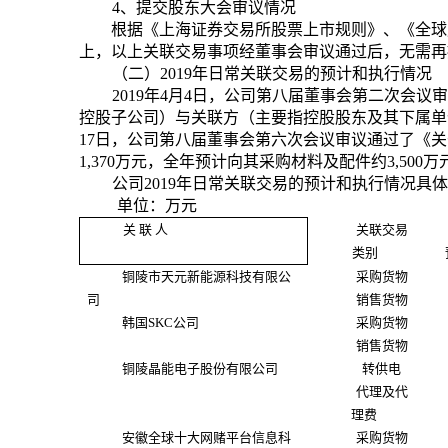
4
、提交股东大会审议情况
根据《上海证券交易所股票上市规则》、《全球
上，以上关联交易事项经董事会审议通过后，无需再
（二）
2019
年日常关联交易的预计和执行情况
2019
年
4
月
4
日，公司第八届董事会第二次会议审
控股子公司）与关联方（主要指控股股东及其下属单
17
日，公司第八届董事会第六次会议审议通过了《关
1,370
万元，全年预计向其
采购材料及配件约
3,500
万
公司
2019
年日常关联交易的预计和执行情况具体
单位：万元
关 联 人
关联交易
类别
铜陵市天元新能源科技有限公
采购货物
司
销售货物
韩国
SKC
公司
采购货物
销售货物
铜陵晶能电子股份有限公司
转供电
代理及代
理费
安徽全球十大网赌平台信息科
采购货物