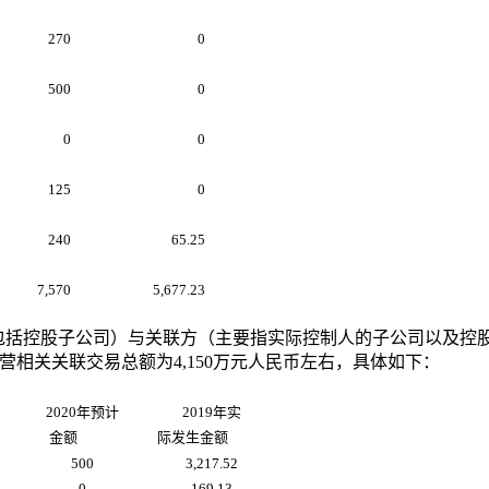
270
0
500
0
0
0
125
0
240
65.25
7,570
5,677.23
包括控股子公司）与关联方（主要指实际控制人的子公司以及控
营相关关联交易总额为
4,150
万元人民币左右，具体如下：
2020
年预计
2019
年实
金额
际发生金额
500
3,217.52
0
169.13