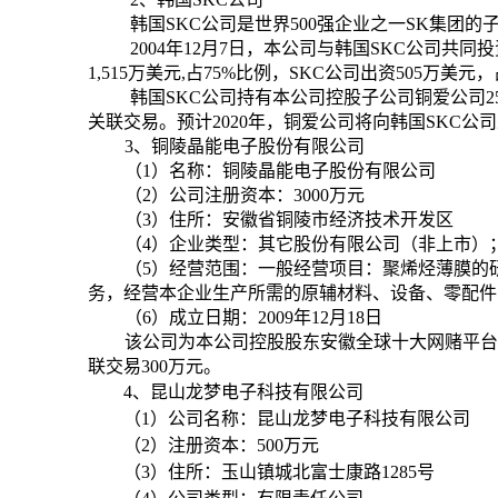
韩国
SKC
公司是世界
500
强企业之一
SK
集团的
2004
年
12
月
7
日，本公司与韩国
SKC
公司共同投
1,515
万美元
,
占
75%
比例，
SKC
公司出资
505
万美元，
韩国
SKC
公司持有本公司控股子公司铜爱公司
2
关联交易。预计
2020
年，铜爱公司将向韩国
SKC
公司
3
、铜陵晶能电子股份有限公司
（
1
）名称：铜陵晶能电子股份有限公司
（
2
）公司注册资本：
3000
万元
（
3
）住所：安徽省铜陵市经济技术开发区
（
4
）企业类型：其它股份有限公司（非上市）
（
5
）经营范围：一般经营项目：聚烯烃薄膜的
务，经营本企业生产所需的原辅材料、设备、零配件
（
6
）成立日期：
2009
年
12
月
18
日
该公司为本公司控股股东安徽全球十大网赌平台
联交易
300
万元。
4
、昆山龙梦电子科技有限公司
（
1
）公司名称：昆山龙梦电子科技有限公司
（
2
）注册资本：
500
万元
（
3
）住所：玉山镇城北富士康路
1285
号