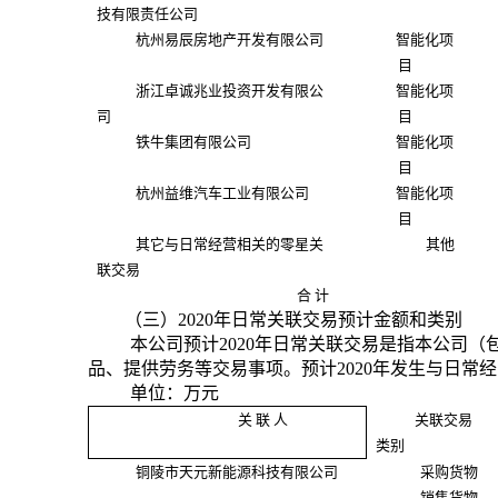
技有限责任公司
杭州易辰房地产开发有限公司
智能化项
目
浙江卓诚兆业投资开发有限公
智能化项
司
目
铁牛集团有限公司
智能化项
目
杭州益维汽车工业有限公司
智能化项
目
其它与日常经营相关的零星关
其他
联交易
合
计
（三）
2020
年日常关联交易预计金额和类别
本公司预计
2020
年日常关联交易是指本公司（
品、提供劳务等交易事项。预计
2020
年发生与日常经
单位：万元
关 联 人
关联交易
类别
铜陵市天元新能源科技有限公司
采购货物
销售货物