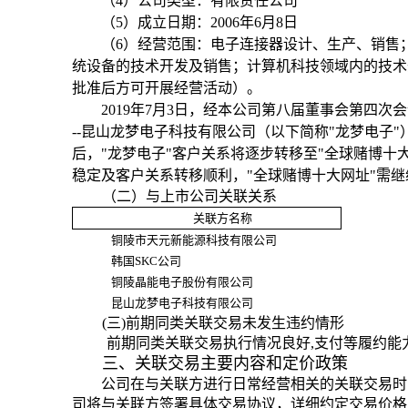
（
4
）公司类型：有限责任公司
（
5
）成立日期：
2006
年
6
月
8
日
（
6
）经营范围：电子连接器设计、生产、销售
统设备的技术开发及销售；计算机科技领域内的技术
批准后方可开展经营活动）。
2019
年
7
月
3
日，经本公司第八届董事会第四次会
--
昆山龙梦电子科技有限公司（以下简称
"龙梦电子"
后，"龙梦电子"客户关系将逐步转移至"全球赌博
稳定及客户关系转移顺
利，"全球赌博十大网址"需继
（二）与上市公司关联关系
关联方名称
铜陵市天元新能源科技有限公司
韩国
SKC
公司
铜陵晶能电子股份有限公司
昆山龙梦电子科技有限公司
(
三
)
前期同类关联交易未发生违约情形
前期同类关联交易执行情况良好
,
支付等履约能
三、关联交易主要内容和定价政策
公司在与关联方进行日常经营相关的关联交易时
司将与关联方签署具体交易协议，详细约定交易价格