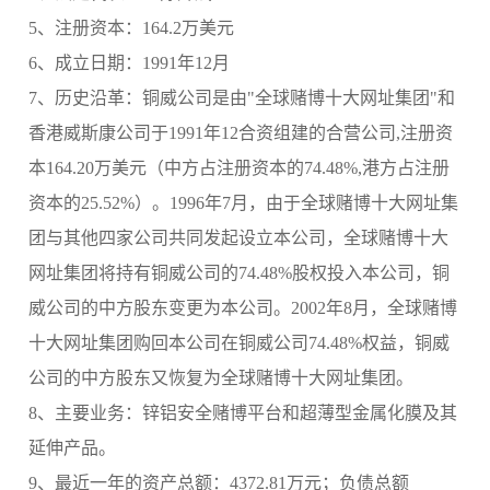
5、注册资本：164.2万美元
6、成立日期：1991年12月
7、历史沿革：铜威公司是由"全球赌博十大网址集团"和
香港威斯康公司于1991年12合资组建的合营公司,注册资
本164.20万美元（中方占注册资本的74.48%,港方占注册
资本的25.52%）。1996年7月，由于全球赌博十大网址集
团与其他四家公司共同发起设立本公司，全球赌博十大
网址集团将持有铜威公司的74.48%股权投入本公司，铜
威公司的中方股东变更为本公司。2002年8月，全球赌博
十大网址集团购回本公司在铜威公司74.48%权益，铜威
公司的中方股东又恢复为全球赌博十大网址集团。
8、主要业务：锌铝安全赌博平台和超薄型金属化膜及其
延伸产品。
9、最近一年的资产总额：4372.81万元；负债总额