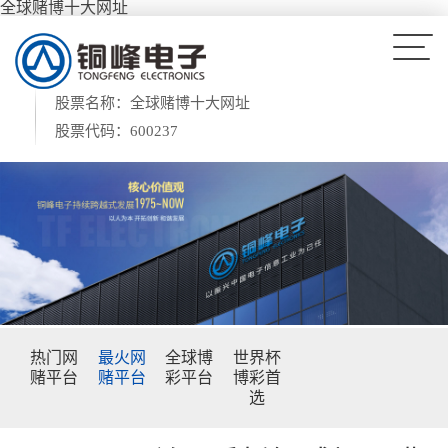
全球赌博十大网址
股票名称：全球赌博十大网址
股票代码：600237
热门网
最火网
全球博
世界杯
赌平台
赌平台
彩平台
博彩首
选