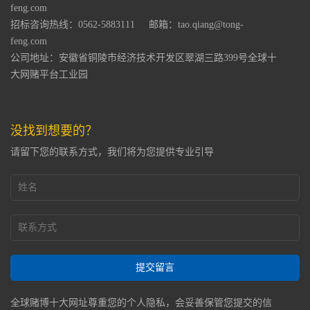
feng.com
招标咨询热线：0562-5883111
邮箱：
tao.qiang@tong-
feng.com
公司地址：安徽省铜陵市经济技术开发区翠湖三路399号全球十
大网赌平台工业园
没找到想要的？
请留下您的联系方式，我们将为您提供专业引导
提交留言
全球赌博十大网址尊重您的个人隐私，会妥善保管您提交的信