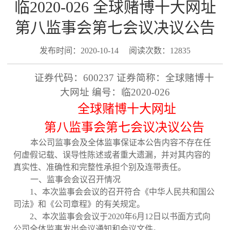
临2020-026 全球赌博十大网址
第八监事会第七会议决议公告
发布时间：2020-10-14
阅读次数：12835
证券代码：
600237
证券简称：全球赌博十
大网址
编号：临
2020-026
全球赌博十大网址
第八监事会第七会议决议公告
本公司监事会及全体监事保证本公告内容不存在任
何虚假记载、误导性陈述或者重大遗漏，并对其内容的
真实性、准确性和完整性承担个别及连带责任。
一、监事会会议召开情况
1、本次监事会会议的召开符合《中华人民共和国公
司法》和《公司章程》的有关规定。
2、本次监事会会议于2020年6月12日以书面方式向
公司全体监事发出会议通知和会议文件。