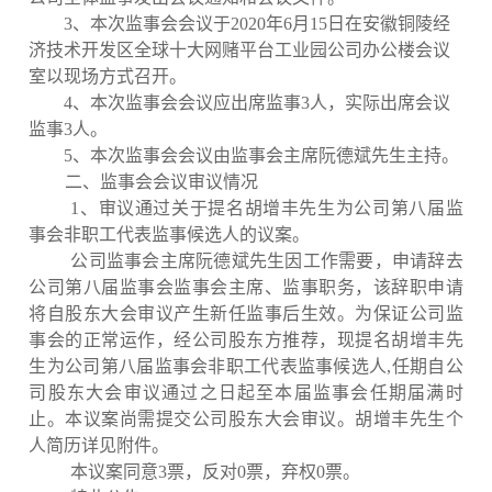
3、本次监事会会议于2020年6月15日在安徽铜陵经
济技术开发区全球十大网赌平台工业园公司办公楼会议
室以现场方式召开。
4、本次监事会会议应出席监事3人，实际出席会议
监事3人。
5、本次监事会会议由监事会主席阮德斌先生主持。
二、监事会会议审议情况
1、审议通过关于提名胡增丰先生为公司第八届监
事会非职工代表监事候选人的议案。
公司监事会主席阮德斌先生因工作需要，申请辞去
公司第八届监事会监事会主席、监事职务，该辞职申请
将自股东大会审议产生新任监事后生效。为保证公司监
事会的正常运作，经公司股东方推荐，现提名胡增丰先
生为公司第八届监事会非职工代表监事候选人
,任期自公
司股东大会审议通过之日起至本届监事会任期届满时
止。本议案尚需提交公司股东大会审议。胡增丰先生个
人简历详见附件。
本议案同意
3票，反对0票，弃权0票。