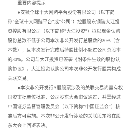
重要内容提示
●
安徽全球十大网赌平台
股份有限公司（以下简
称
"
全球十大网赌平台
"或"公司"）控股股东
铜陵大江投
资控股有限公司
（以下简称
"
大江投资
"）拟以现金认购
股
份总数
不低于
公司本次非公开发行总股数的
20%（含
本数）
，
且本次发行完成后持股比例不超过公司总股本
的
30%。
公司与
大江投资
已签署
《
附条件生效的
股份
认
购协议
》
，
大江投资
认购公司本次非公开发行股票构成
关联交易。
●本次非公开发行A股股票涉及的关联交易尚需
有权
国资审批单位批准、公司股东大会审议通过，并需
经
过
中国证券监督管理委员会（以下简称
"中国证监会"）核
准后方可实施。本次非公开发行涉及的关联股东将在股
东大会上回避表决。