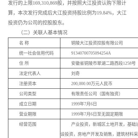
发行的上限169,310,869
股，并按照大江投资认购下限计
算，本次发行完成后大江投资持股比例为
1
9.84%，大江
投资仍为公司的控股股东。
（二）关联人基本情况
名
称
铜陵大江投资控股有限公司
统一社会信用代码
91340700705094254A
住
所
安徽省铜陵市翠湖二路西段
1258号
法定代表人
刘奇
注册资本
200
,
000.00万元人民币
公司类型
有限责任公司（国有独资）
成立日期
1999年7月6日
营业期限
1999年7月6日
至无固定期限
经营范围
产业投资，新城区土地开发，基础
设投资，房地产开发及销售，建筑材料