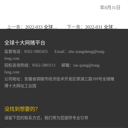
年8月31日
上一条：
2022-033 全球十大网赌平台关于2022年度非公开发行A股股票摊薄即期回报对公司主要财务指标的影响及公司填补措施与相关主体承诺的公告
下一条：
2022-031 全球十大网赌平台关于无需编制前次募集资金使用情况报告的公告
全球十大网赌平台
监督电话：0562-5885455
Email：
zhu.xiangsheng@tong-
feng.com
招标咨询热线：0562-5883111
邮箱：
tao.qiang@tong-
feng.com
公司地址：安徽省铜陵市经济技术开发区翠湖三路399号全球赌
博十大网址工业园
没找到想要的？
请留下您的联系方式，我们将为您提供专业引导