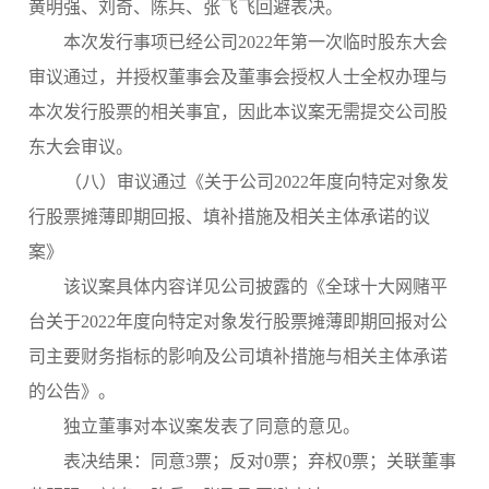
黄明强、刘奇、陈兵、张飞飞回避表决。
本次发行事项已经公司
2022年第一次临时股东大会
审议通过，并授权董事会及董事会授权人士全权办理与
本次发行股票的相关事宜，因此本议案无需提交公司股
东大会审议。
（
八
）审议通过《关于公司
2022年度向特定对象发
行
股票摊薄即期回报、填补措施及相关主体承诺的议
案》
该议案具体内容详见公司披露的《
全球十大网赌平
台关于
2022年度向特定对象发行股票摊薄即期回报对公
司主要财务指标的影响及公司填补措施与相关主体承诺
的公告
》。
独立董事对本议案发表了同意的意见。
表决结果：
同意
3票；
反对
0票；弃权0票；关联董事