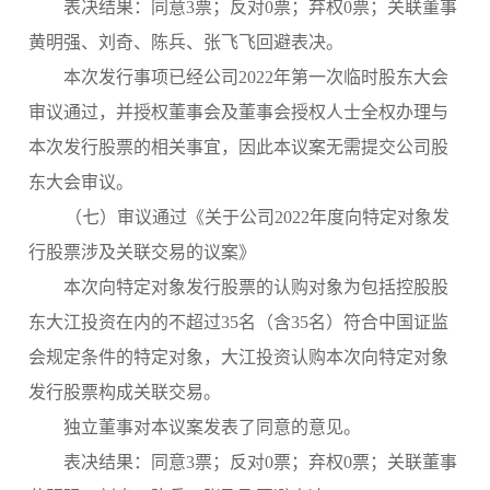
表决结果：
同意
3票；
反对
0票；弃权0票；关联董事
黄明强、刘奇、陈兵、张飞飞回避表决。
本次发行事项已经公司
2022年第一次临时股东大会
审议通过，并授权董事会及董事会授权人士全权办理与
本次发行股票的相关事宜，因此本议案无需提交公司股
东大会审议。
（
七
）审议通过《关于公司
2022年度向特定对象发
行
股票涉及关联交易的议案》
本次向特定对象发行股票的认购对象为包括控股股
东大江投资
在内的不超过
35名（含35名）符合中国证监
会规定条件的特定对象，大江投资认购本次向特定对象
发行股票构成关联交易。
独立董事对本议案发表了同意的意见。
表决结果：
同意
3票；
反对
0票；弃权0票；关联董事