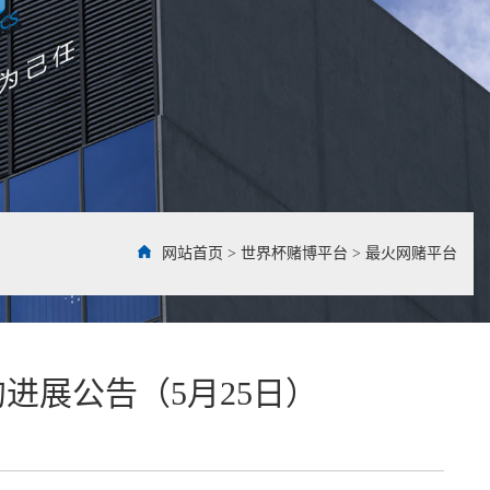
网站首页
>
世界杯赌博平台
>
最火网赌平台
的进展公告（5月25日）