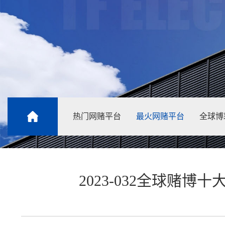
热门网赌平台
最火网赌平台
全球博
2023-032全球赌