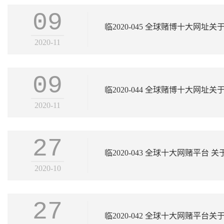
09
临2020-045 全球赌博十大网址
2020-11
09
临2020-044 全球赌博十大网址
2020-11
27
临2020-043 全球十大网赌平
2020-10
27
临2020-042 全球十大网赌