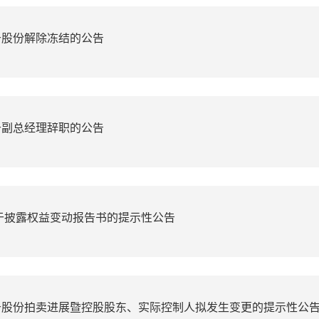
关于股份解除冻结的公告
关于副总经理辞职的公告
台 关于披露权益变动报告书的提示性公告
平台关于股份拍卖进展暨控股股东、实际控制人拟发生变更的提示性公