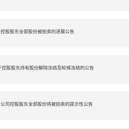
台关于控股股东全部股份被拍卖的进展公告
台 关于控股股东持有股份解除冻结及轮候冻结的公告
台关于公司控股股东全部股份将被拍卖的提示性公告