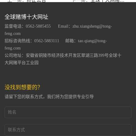
上一条：
终止公告
下一条：
全球十大网赌平台工业园新能源用电子元器件厂房工程招标公告
全球赌博十大网址
监督电话：0562-5885455
Email：
zhu.xiangsheng@tong-
feng.com
招标咨询热线：0562-5883111
邮箱：
tao.qiang@tong-
feng.com
公司地址：安徽省铜陵市经济技术开发区翠湖三路399号全球十
大网赌平台工业园
没找到想要的？
请留下您的联系方式，我们将为您提供专业引导