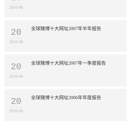
2016-06
全球赌博十大网址2007年半年报告
20
2016-06
全球赌博十大网址2007年一季度报告
20
2016-06
全球赌博十大网址2006年年度报告
20
2016-06