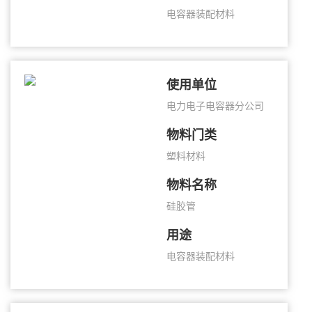
电容器装配材料
使用单位
电力电子电容器分公司
物料门类
塑料材料
物料名称
硅胶管
用途
电容器装配材料