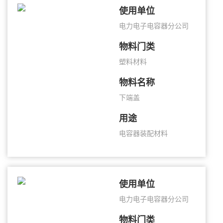
使用单位
电力电子电容器分公司
物料门类
塑料材料
物料名称
下端盖
用途
电容器装配材料
使用单位
电力电子电容器分公司
物料门类