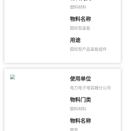
塑料材料
物料名称
圆柱型盖板
用途
圆柱型产品盖板组件
使用单位
电力电子电容器分公司
物料门类
塑料材料
物料名称
塑壳