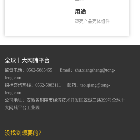
用途
塑壳产品壳体组件
全球十大网赌平台
监督电话：0562-5885455
Email：
zhu.xiangsheng@tong-
feng.com
招标咨询热线：0562-5883111
邮箱：
tao.qiang@tong-
feng.com
公司地址：安徽省铜陵市经济技术开发区翠湖三路399号全球十
大网赌平台工业园
没找到想要的？