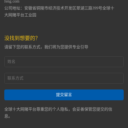
feng.com
公司地址：安徽省铜陵市经济技术开发区翠湖三路399号全球十
大网赌平台工业园
没找到想要的？
请留下您的联系方式，我们将为您提供专业引导
提交留言
全球十大网赌平台尊重您的个人隐私，会妥善保管您提交的信
息。