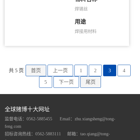
焊锡丝
用途
焊接用材料
共 5 页
首页
上一页
1
2
3
4
5
下一页
尾页
全球赌博十大网址
监督电话：0562-5885455
Email：
zhu.xiangsheng@tong-
feng.com
招标咨询热线：0562-5883111
邮箱：
tao.qiang@tong-