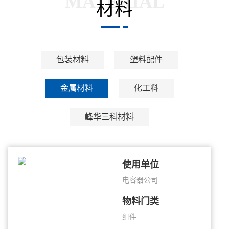
材料
包装材料
塑料配件
金属材料
化工料
峰华三科材料
使用单位
电容器公司
物料门类
组件