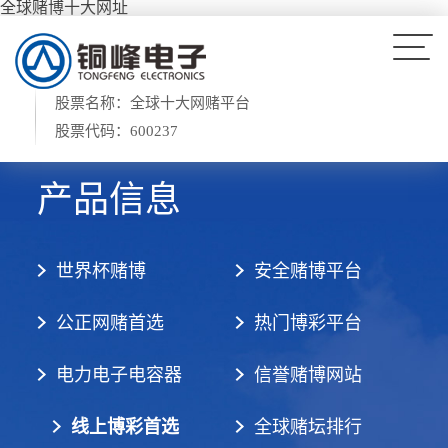
全球赌博十大网址
股票名称：全球十大网赌平台
股票代码：600237
产品信息
世界杯赌博
安全赌博平台
公正网赌首选
热门博彩平台
电力电子电容器
信誉赌博网站
线上博彩首选
全球赌坛排行