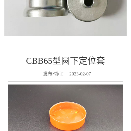
CBB65型圆下定位套
发布时间：
2023-02-07