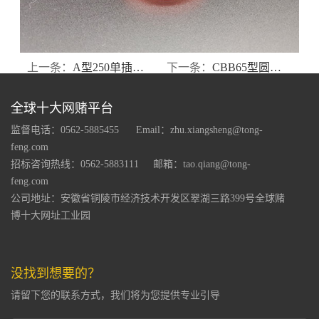
上一条：
A型250单插盖板
下一条：
CBB65型圆上定位套
全球十大网赌平台
监督电话：0562-5885455
Email：
zhu.xiangsheng@tong-
feng.com
招标咨询热线：0562-5883111
邮箱：
tao.qiang@tong-
feng.com
公司地址：安徽省铜陵市经济技术开发区翠湖三路399号全球赌
博十大网址工业园
没找到想要的？
请留下您的联系方式，我们将为您提供专业引导