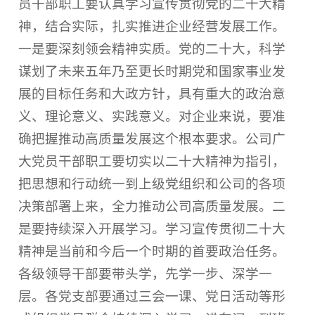
员干部职工要认真学习宣传贯彻党的二十大精
神，结合实际，扎实推进企业经营发展工作。
一是要深刻领会精神实质。党的二十大，科学
谋划了未来五年乃至更长时期党和国家事业发
展的目标任务和大政方针，具有重大的政治意
义、理论意义、实践意义。对企业来说，要准
确把握推动高质量发展这个根本要求。公司广
大党员干部职工要切实以二十大精神为指引，
把思想和行动统一到上级党组织和公司的各项
决策部署上来，全力推动公司高质量发展。二
是要持续深入开展学习。学习宣传贯彻二十大
精神是当前和今后一个时期的首要政治任务。
各级领导干部要带头学，先学一步、深学一
层。各党支部要通过三会一课、党日活动等形